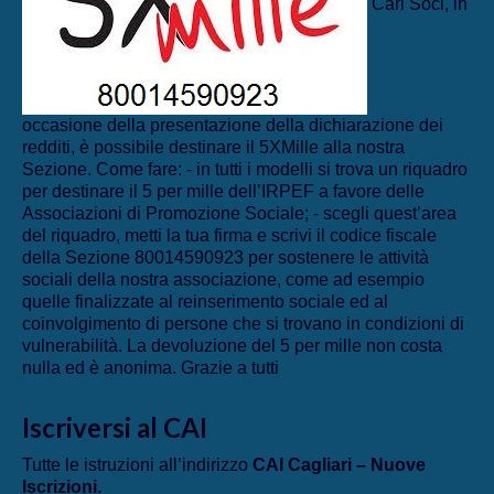
Cari Soci, in
occasione della presentazione della dichiarazione dei
redditi, è possibile destinare il 5XMille alla nostra
Sezione. Come fare: - in tutti i modelli si trova un riquadro
per destinare il 5 per mille dell’IRPEF a favore delle
Associazioni di Promozione Sociale; - scegli quest’area
del riquadro, metti la tua firma e scrivi il codice fiscale
della Sezione 80014590923 per sostenere le attività
sociali della nostra associazione, come ad esempio
quelle finalizzate al reinserimento sociale ed al
coinvolgimento di persone che si trovano in condizioni di
vulnerabilità. La devoluzione del 5 per mille non costa
nulla ed è anonima. Grazie a tutti
Iscriversi al CAI
Tutte le istruzioni all’indirizzo
CAI Cagliari – Nuove
Iscrizioni
.