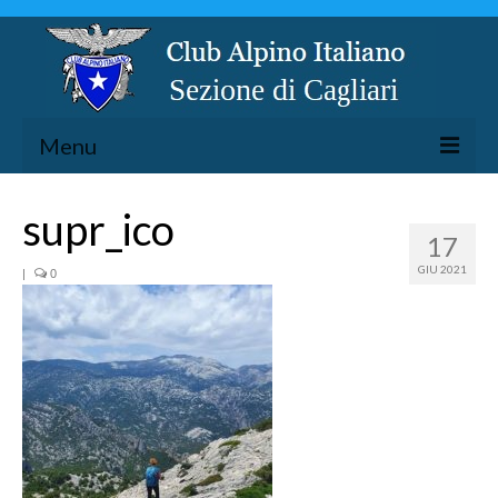
Menu
LA SEZIONE
supr_ico
17
ESCURSIONISMO
GIU 2021
|
0
SPELEOLOGIA
ARRAMPICATA
CICLOESCURSIONISMO
TORRENTISMO