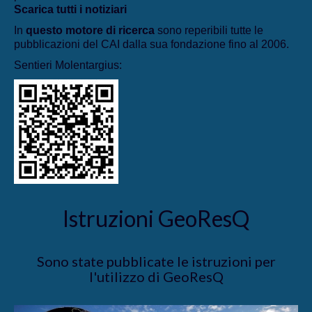
Scarica tutti i notiziari
In
questo motore di ricerca
sono reperibili tutte le
pubblicazioni del CAI dalla sua fondazione fino al 2006.
Sentieri Molentargius:
Istruzioni GeoResQ
Sono state pubblicate le istruzioni per
l'utilizzo di GeoResQ