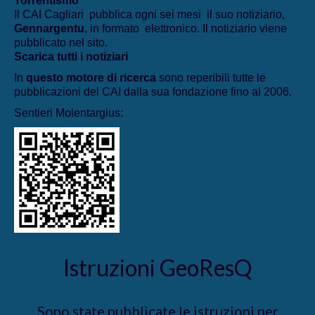
Torrentismo
Il CAI Cagliari pubblica ogni sei mesi il suo notiziario,
Gennargentu
, in formato elettronico. Il notiziario viene
pubblicato nel sito.
Scarica tutti i notiziari
In
questo motore di ricerca
sono reperibili tutte le
pubblicazioni del CAI dalla sua fondazione fino al 2006.
Sentieri Molentargius:
Istruzioni GeoResQ
Sono state pubblicate le istruzioni per