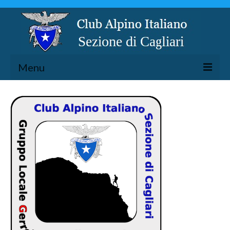
Menu
LA SEZIONE
ESCURSIONISMO
SPELEOLOGIA
ARRAMPICATA
CICLOESCURSIONISMO
TORRENTISMO