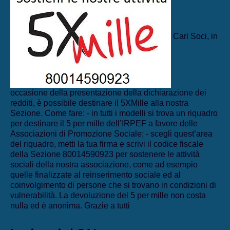
Cari Soci, in
occasione della presentazione della dichiarazione dei
redditi, è possibile destinare il 5XMille alla nostra
Sezione. Come fare: - in tutti i modelli si trova un riquadro
per destinare il 5 per mille dell’IRPEF a favore delle
Associazioni di Promozione Sociale; - scegli quest’area
del riquadro, metti la tua firma e scrivi il codice fiscale
della Sezione 80014590923 per sostenere le attività
sociali della nostra associazione, come ad esempio
quelle finalizzate al reinserimento sociale ed al
coinvolgimento di persone che si trovano in condizioni di
vulnerabilità. La devoluzione del 5 per mille non costa
nulla ed è anonima. Grazie a tutti