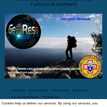
l'utilizzo di GeoResQ
LA SEZIONE
ESCURSIONISMO
SPELEOLOGIA
ARRAMPICATA
CICLOESCURSIONISMO
TORRENTISMO
Cookies help us deliver our services. By using our services, you
© 2026 Club Alpino Italiano