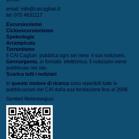
email: info@caicagliari.it
tel: 070 4631117
Escursionismo
Cicloescursionismo
Speleologia
Arrampicata
Torrentismo
Il CAI Cagliari pubblica ogni sei mesi il suo notiziario,
Gennargentu
, in formato elettronico. Il notiziario viene
pubblicato nel sito.
Scarica tutti i notiziari
In
questo motore di ricerca
sono reperibili tutte le
pubblicazioni del CAI dalla sua fondazione fino al 2006.
Sentieri Molentargius: