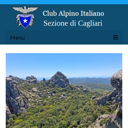
Menu
LA SEZIONE
ESCURSIONISMO
SPELEOLOGIA
ARRAMPICATA
CICLOESCURSIONISMO
TORRENTISMO