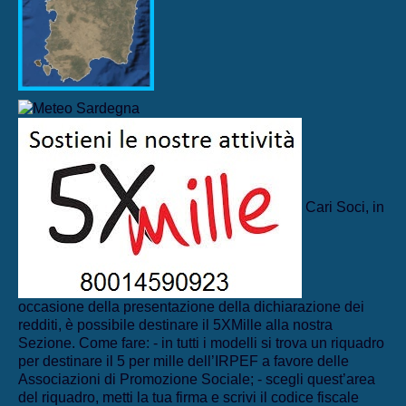
Cari Soci, in
occasione della presentazione della dichiarazione dei
redditi, è possibile destinare il 5XMille alla nostra
Sezione. Come fare: - in tutti i modelli si trova un riquadro
per destinare il 5 per mille dell’IRPEF a favore delle
Associazioni di Promozione Sociale; - scegli quest’area
del riquadro, metti la tua firma e scrivi il codice fiscale