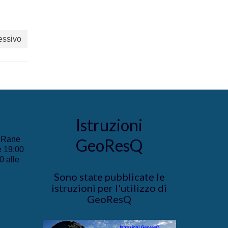
essivo
Istruzioni
e Rane
GeoResQ
e 19:00
0 alle
Sono state pubblicate le
istruzioni per l'utilizzo di
GeoResQ