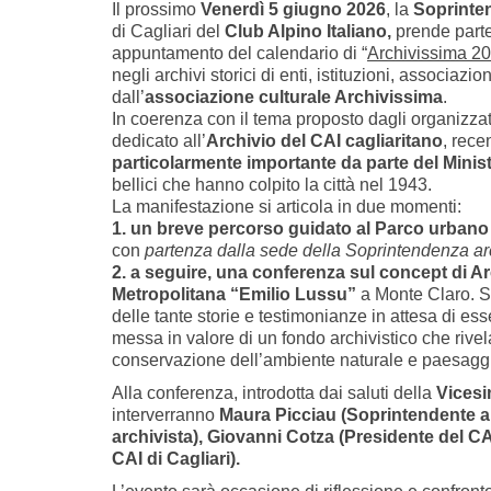
Il prossimo
Venerdì 5 giugno 2026
, la
Soprinte
di Cagliari del
Club Alpino Italiano,
prende parte
appuntamento del calendario di “
Archivissima 2
negli archivi storici di enti, istituzioni, associaz
dall’
associazione culturale Archivissima
.
In coerenza con il tema proposto dagli organizzat
dedicato all’
Archivio del CAI cagliaritano
, rece
particolarmente importante da parte del Minist
bellici che hanno colpito la città nel 1943.
La manifestazione si articola in due momenti:
1. un breve percorso guidato al Parco urbano
con
partenza dalla sede della Soprintendenza arc
2. a seguire, una conferenza sul concept di Arc
Metropolitana “Emilio Lussu”
a Monte Claro. Si
delle tante storie e testimonianze in attesa di es
messa in valore di un fondo archivistico che rive
conservazione dell’ambiente naturale e paesaggi
Alla conferenza, introdotta dai saluti della
Vicesi
interverranno
Maura Picciau (Soprintendente ar
archivista), Giovanni Cotza (Presidente del CA
CAI di Cagliari).