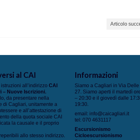
Articolo succ
versi al CAI
Informazioni
 istruzioni all’indirizzo
CAI
Siamo a Cagliari in Via Dell
i – Nuove Iscrizioni
.
27. Siamo aperti il martedì or
lo, da presentare nella
– 20:30 e il giovedì dalle 17:3
 di Cagliari, unitamente a
19:30.
otessere e all’attestazione di
email: info@caicagliari.it
nto della quota sociale CAI
tel: 070 4631117
icata la causale e il proprio
Escursionismo
eperibili allo stesso indirizzo.
Cicloescursionismo