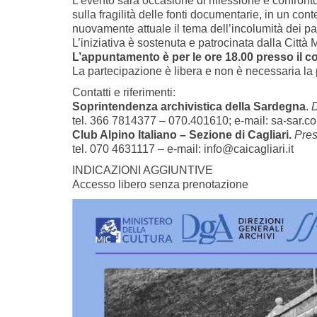
L’evento sarà occasione di riflessione e confronto
sulla fragilità delle fonti documentarie, in un co
nuovamente attuale il tema dell’incolumità dei pat
L’iniziativa è sostenuta e patrocinata dalla Città 
L’appuntamento è per le ore 18.00 presso il co
La partecipazione è libera e non è necessaria la
Contatti e riferimenti:
Soprintendenza archivistica della Sardegna
.
D
tel. 366 7814377 – 070.401610; e-mail: sa-sar.c
Club Alpino Italiano – Sezione di Cagliari.
Pres
tel. 070 4631117 – e-mail: info@caicagliari.it
INDICAZIONI AGGIUNTIVE
Accesso libero senza prenotazione