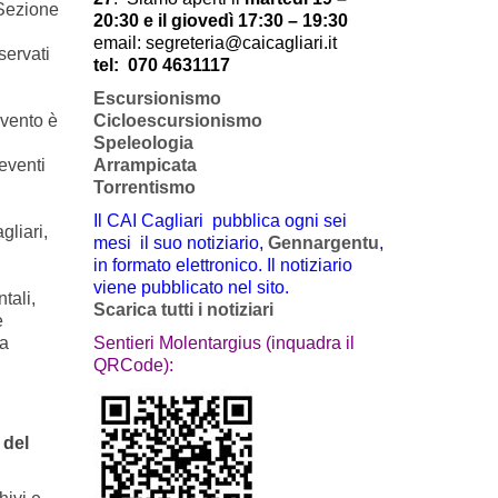
 Sezione
20:30 e il giovedì 17:30 – 19:30
email: segreteria@caicagliari.it
servati
tel:
070 4631117
Escursionismo
Cicloescursionismo
’evento è
Speleologia
Arrampicata
eventi
Torrentismo
Il CAI Cagliari pubblica ogni sei
gliari,
mesi il suo notiziario,
Gennargentu
,
in formato elettronico. Il notiziario
viene pubblicato nel sito.
tali,
Scarica tutti i notiziari
e
Sentieri Molentargius (inquadra il
la
QRCode):
e
del