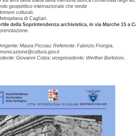
 sui temi della tutela della memoria storica conservata negli arc
ntesto geopolitico internazionale che rende
rimoni culturali.
Metropitana di Cagliari.
rtile della Soprintendenza archivistica, in via Marche 15 a
Ca
 prenotazione.
irigente: Maura Picciau; Referente: Fabrizio Frongia,
omunicazione@cultura.gov.it
idente: Giovanni Cotza; vicepresidente: Werther Bertoloni
,