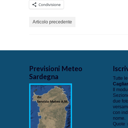
Condivisione
Articolo precedente
Previsioni Meteo
Iscri
Sardegna
Tutte le
Cagliar
Il modu
Sezione
due fot
versame
con ind
nome.
Quote r