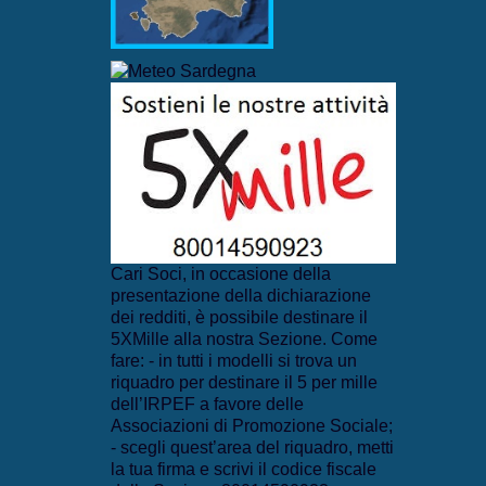
Cari Soci, in occasione della
presentazione della dichiarazione
dei redditi, è possibile destinare il
5XMille alla nostra Sezione. Come
fare: - in tutti i modelli si trova un
riquadro per destinare il 5 per mille
dell’IRPEF a favore delle
Associazioni di Promozione Sociale;
- scegli quest’area del riquadro, metti
la tua firma e scrivi il codice fiscale