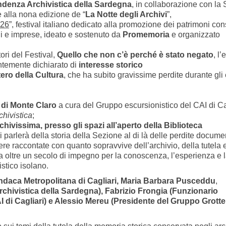
ndenza Archivistica della Sardegna
, in collaborazione con la
 alla nona edizione de “
La Notte degli Archivi
”,
026
”, festival italiano dedicato alla promozione dei patrimoni con
ioni e imprese, ideato e sostenuto da
Promemoria
e organizzato
ori del Festival,
Quello che non c’è perché è stato negato
, l
ntemente dichiarato di
interesse storico
ero della Cultura
, che ha subito gravissime perdite durante gli 
 di Monte Claro
a cura del Gruppo escursionistico del CAI di Ca
hivistica
;
hivissima, presso gli spazi all’aperto della Biblioteca
 parlerà della storia della Sezione al di là delle perdite documen
sere raccontate con quanto sopravvive dell’archivio, della tutela 
la oltre un secolo di impegno per la conoscenza, l’esperienza e 
stico isolano.
ndaca Metropolitana di Cagliari, Maria Barbara Pusceddu
,
chivistica della Sardegna), Fabrizio Frongia (Funzionario
I di Cagliari) e Alessio Mereu (Presidente del Gruppo Grott