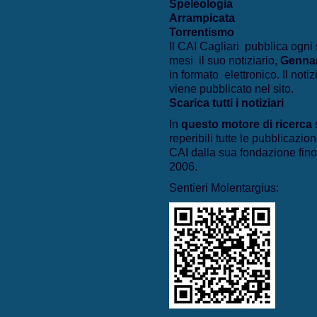
Speleologia
Arrampicata
Torrentismo
Il CAI Cagliari pubblica ogni 
mesi il suo notiziario,
Genna
in formato elettronico. Il notiz
viene pubblicato nel sito.
Scarica tutti i notiziari
In
questo motore di ricerca
reperibili tutte le pubblicazion
CAI dalla sua fondazione fino
2006.
Sentieri Molentargius: