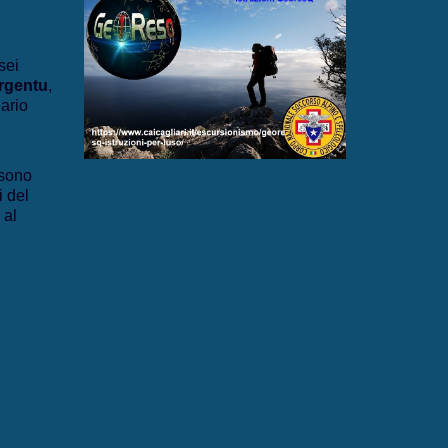
sei
rgentu
,
iario
sono
i del
 al