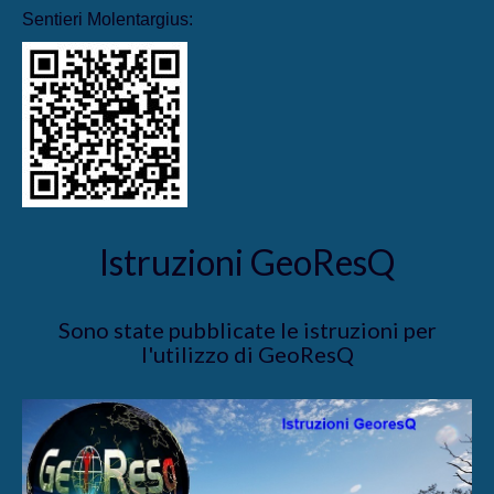
Sentieri Molentargius:
Istruzioni GeoResQ
Sono state pubblicate le istruzioni per
l'utilizzo di GeoResQ