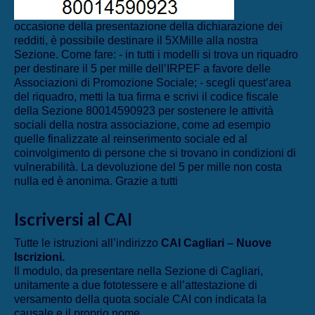
occasione della presentazione della dichiarazione dei
redditi, è possibile destinare il 5XMille alla nostra
Sezione. Come fare: - in tutti i modelli si trova un riquadro
per destinare il 5 per mille dell’IRPEF a favore delle
Associazioni di Promozione Sociale; - scegli quest’area
del riquadro, metti la tua firma e scrivi il codice fiscale
della Sezione 80014590923 per sostenere le attività
sociali della nostra associazione, come ad esempio
quelle finalizzate al reinserimento sociale ed al
coinvolgimento di persone che si trovano in condizioni di
vulnerabilità. La devoluzione del 5 per mille non costa
nulla ed è anonima. Grazie a tutti
Iscriversi al CAI
Tutte le istruzioni all’indirizzo
CAI Cagliari – Nuove
Iscrizioni
.
Il modulo, da presentare nella Sezione di Cagliari,
unitamente a due fototessere e all’attestazione di
versamento della quota sociale CAI con indicata la
causale e il proprio nome.