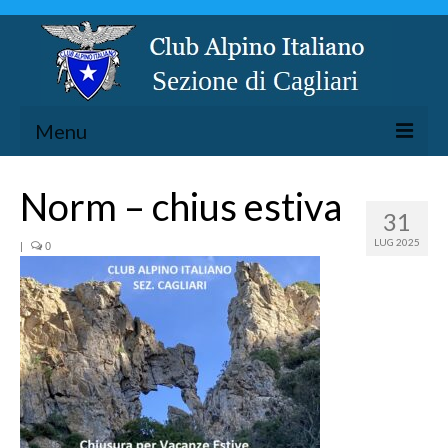
Menu
LA SEZIONE
Norm – chius estiva
31
ESCURSIONISMO
LUG 2025
|
0
SPELEOLOGIA
ARRAMPICATA
CICLOESCURSIONISMO
TORRENTISMO