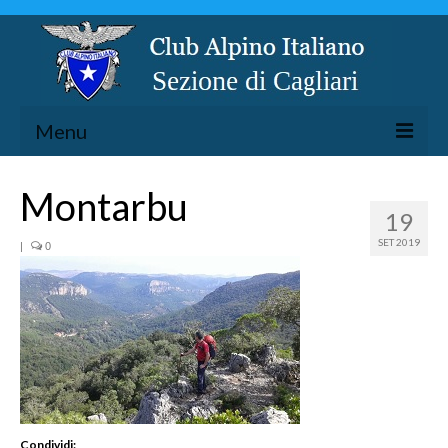
Menu
LA SEZIONE
Montarbu
19
ESCURSIONISMO
SET 2019
|
0
SPELEOLOGIA
ARRAMPICATA
CICLOESCURSIONISMO
TORRENTISMO
Condividi: