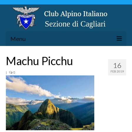
Menu
LA SEZIONE
Machu Picchu
16
ESCURSIONISMO
FEB 2019
|
0
SPELEOLOGIA
ARRAMPICATA
CICLOESCURSIONISMO
TORRENTISMO