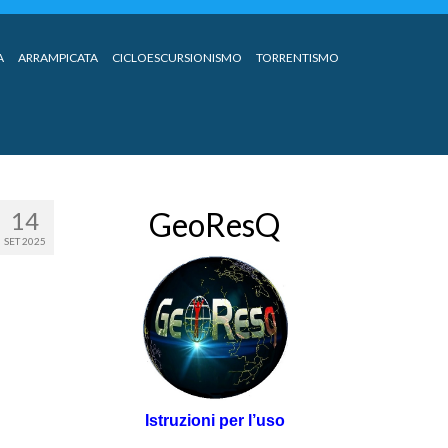
A
ARRAMPICATA
CICLOESCURSIONISMO
TORRENTISMO
GeoResQ
14
SET 2025
Istruzioni per l’uso