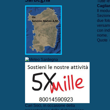
Tutte le
Cagliar
Il modu
Sezione
due fot
versame
con ind
nome.
Quote r
Cari Soci, in occasione della