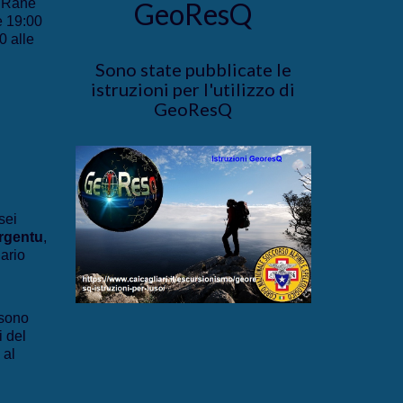
e Rane
GeoResQ
e 19:00
0 alle
Sono state pubblicate le
istruzioni per l'utilizzo di
GeoResQ
sei
rgentu
,
iario
sono
i del
 al