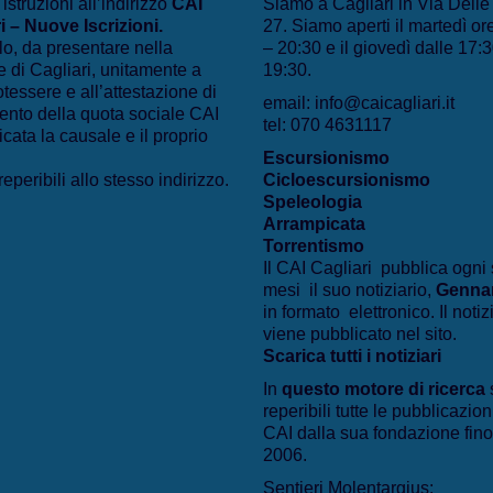
 istruzioni all’indirizzo
CAI
Siamo a Cagliari in Via Dell
i – Nuove Iscrizioni
.
27. Siamo aperti il martedì or
lo, da presentare nella
– 20:30 e il giovedì dalle 17:3
 di Cagliari, unitamente a
19:30.
otessere e all’attestazione di
email: info@caicagliari.it
nto della quota sociale CAI
tel: 070 4631117
icata la causale e il proprio
Escursionismo
eperibili allo stesso indirizzo.
Cicloescursionismo
Speleologia
Arrampicata
Torrentismo
Il CAI Cagliari pubblica ogni 
mesi il suo notiziario,
Genna
in formato elettronico. Il notiz
viene pubblicato nel sito.
Scarica tutti i notiziari
In
questo motore di ricerca
reperibili tutte le pubblicazion
CAI dalla sua fondazione fino
2006.
Sentieri Molentargius: