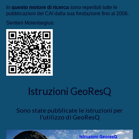
In
questo motore di ricerca
sono reperibili tutte le
pubblicazioni del CAI dalla sua fondazione fino al 2006.
Sentieri Molentargius:
Istruzioni GeoResQ
Sono state pubblicate le istruzioni per
l'utilizzo di GeoResQ