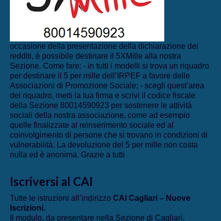
occasione della presentazione della dichiarazione dei
redditi, è possibile destinare il 5XMille alla nostra
Sezione. Come fare: - in tutti i modelli si trova un riquadro
per destinare il 5 per mille dell’IRPEF a favore delle
Associazioni di Promozione Sociale; - scegli quest’area
del riquadro, metti la tua firma e scrivi il codice fiscale
della Sezione 80014590923 per sostenere le attività
sociali della nostra associazione, come ad esempio
quelle finalizzate al reinserimento sociale ed al
coinvolgimento di persone che si trovano in condizioni di
vulnerabilità. La devoluzione del 5 per mille non costa
nulla ed è anonima. Grazie a tutti
Iscriversi al CAI
Tutte le istruzioni all’indirizzo
CAI Cagliari – Nuove
Iscrizioni
.
Il modulo, da presentare nella Sezione di Cagliari,