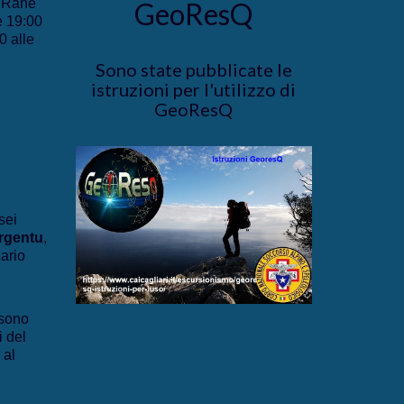
e Rane
GeoResQ
e 19:00
0 alle
Sono state pubblicate le
istruzioni per l'utilizzo di
GeoResQ
sei
rgentu
,
iario
sono
i del
 al