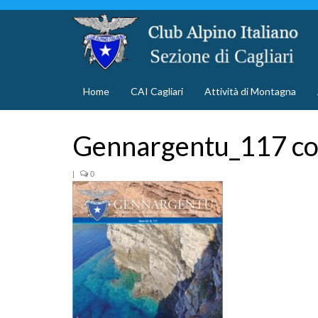
Home
CAI Cagliari
Attività di Montagna
Gennargentu_117 co
|
0