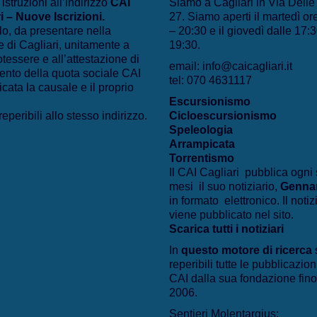
 istruzioni all’indirizzo
CAI
Siamo a Cagliari in Via Dell
i – Nuove Iscrizioni
.
27. Siamo aperti il martedì or
lo, da presentare nella
– 20:30 e il giovedì dalle 17:3
 di Cagliari, unitamente a
19:30.
otessere e all’attestazione di
email: info@caicagliari.it
nto della quota sociale CAI
tel: 070 4631117
icata la causale e il proprio
Escursionismo
eperibili allo stesso indirizzo.
Cicloescursionismo
Speleologia
Arrampicata
Torrentismo
Il CAI Cagliari pubblica ogni 
mesi il suo notiziario,
Genna
in formato elettronico. Il notiz
viene pubblicato nel sito.
Scarica tutti i notiziari
In
questo motore di ricerca
reperibili tutte le pubblicazion
CAI dalla sua fondazione fino
2006.
Sentieri Molentargius: