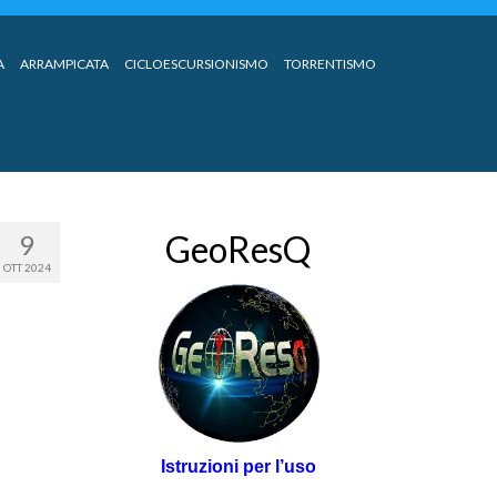
A
ARRAMPICATA
CICLOESCURSIONISMO
TORRENTISMO
GeoResQ
9
OTT 2024
Istruzioni per l’uso