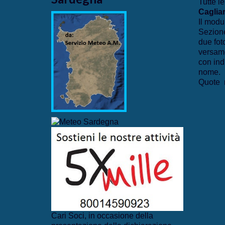
Tutte le
Cagliar
Il modu
Sezione
due fot
versame
con ind
nome.
Quote r
Cari Soci, in occasione della