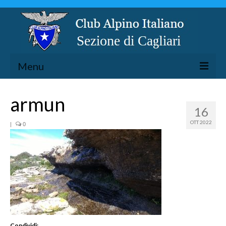
Menu
LA SEZIONE
armun
16
ESCURSIONISMO
OTT 2022
|
0
SPELEOLOGIA
ARRAMPICATA
CICLOESCURSIONISMO
TORRENTISMO
Condividi: