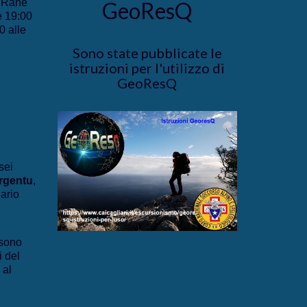
e Rane
GeoResQ
e 19:00
0 alle
Sono state pubblicate le
istruzioni per l'utilizzo di
GeoResQ
sei
rgentu
,
iario
sono
i del
 al