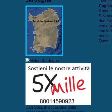
Tutte le
Cagliar
Il modu
Sezione
due fot
versame
con ind
nome.
Quote r
Cari Soci, in occasione della