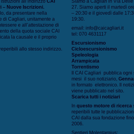
 istruzioni all’indirizzo
CAI
Siamo a Cagliari in Via Dell
i – Nuove Iscrizioni
.
27. Siamo aperti il martedì or
lo, da presentare nella
– 20:30 e il giovedì dalle 17:3
 di Cagliari, unitamente a
19:30.
otessere e all’attestazione di
email: info@caicagliari.it
nto della quota sociale CAI
tel: 070 4631117
icata la causale e il proprio
Escursionismo
eperibili allo stesso indirizzo.
Cicloescursionismo
Speleologia
Arrampicata
Torrentismo
Il CAI Cagliari pubblica ogni 
mesi il suo notiziario,
Genna
in formato elettronico. Il notiz
viene pubblicato nel sito.
Scarica tutti i notiziari
In
questo motore di ricerca
reperibili tutte le pubblicazion
CAI dalla sua fondazione fino
2006.
Sentieri Molentargius: