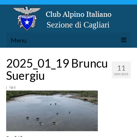
Menu
LA SEZIONE
2025_01_19 Bruncu
11
ESCURSIONISMO
Suergiu
GEN 2025
SPELEOLOGIA
ARRAMPICATA
|
0
CICLOESCURSIONISMO
TORRENTISMO