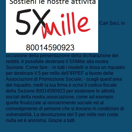
Cari Soci, in
occasione della presentazione della dichiarazione dei
redditi, è possibile destinare il 5XMille alla nostra
Sezione. Come fare: - in tutti i modelli si trova un riquadro
per destinare il 5 per mille dell’IRPEF a favore delle
Associazioni di Promozione Sociale; - scegli quest’area
del riquadro, metti la tua firma e scrivi il codice fiscale
della Sezione 80014590923 per sostenere le attività
sociali della nostra associazione, come ad esempio
quelle finalizzate al reinserimento sociale ed al
coinvolgimento di persone che si trovano in condizioni di
vulnerabilità. La devoluzione del 5 per mille non costa
nulla ed è anonima. Grazie a tutti