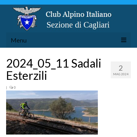
Menu
LA SEZIONE
2024_05_11 Sadali
2
ESCURSIONISMO
Esterzili
MAG 2024
SPELEOLOGIA
ARRAMPICATA
|
0
CICLOESCURSIONISMO
TORRENTISMO