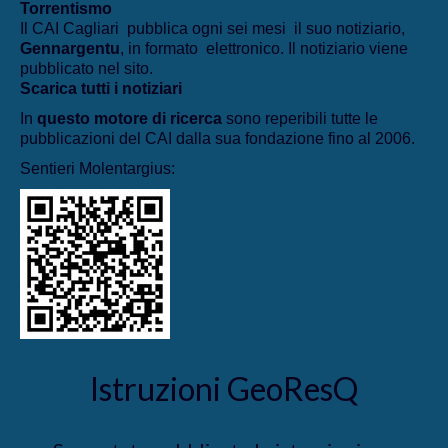
Torrentismo
Il CAI Cagliari pubblica ogni sei mesi il suo notiziario,
Gennargentu
, in formato elettronico. Il notiziario viene
pubblicato nel sito.
Scarica tutti i notiziari
In
questo motore di ricerca
sono reperibili tutte le
pubblicazioni del CAI dalla sua fondazione fino al 2006.
Sentieri Molentargius:
Istruzioni GeoResQ