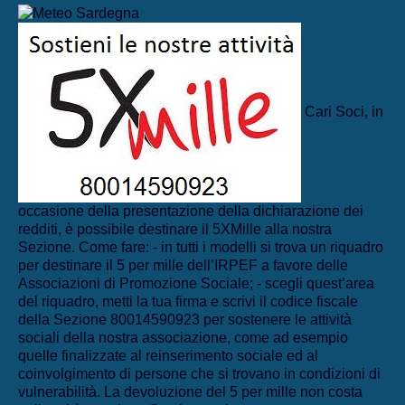
Cari Soci, in
occasione della presentazione della dichiarazione dei
redditi, è possibile destinare il 5XMille alla nostra
Sezione. Come fare: - in tutti i modelli si trova un riquadro
per destinare il 5 per mille dell’IRPEF a favore delle
Associazioni di Promozione Sociale; - scegli quest’area
del riquadro, metti la tua firma e scrivi il codice fiscale
della Sezione 80014590923 per sostenere le attività
sociali della nostra associazione, come ad esempio
quelle finalizzate al reinserimento sociale ed al
coinvolgimento di persone che si trovano in condizioni di
vulnerabilità. La devoluzione del 5 per mille non costa