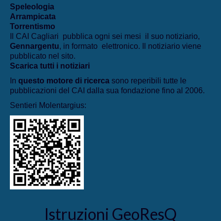
Speleologia
Arrampicata
Torrentismo
Il CAI Cagliari pubblica ogni sei mesi il suo notiziario,
Gennargentu
, in formato elettronico. Il notiziario viene
pubblicato nel sito.
Scarica tutti i notiziari
In
questo motore di ricerca
sono reperibili tutte le
pubblicazioni del CAI dalla sua fondazione fino al 2006.
Sentieri Molentargius:
Istruzioni GeoResQ