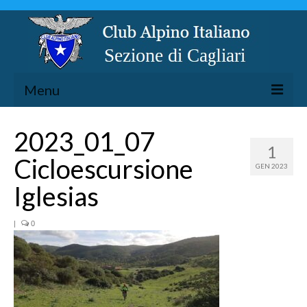
Menu
LA SEZIONE
2023_01_07
1
ESCURSIONISMO
Cicloescursione
GEN 2023
SPELEOLOGIA
Iglesias
ARRAMPICATA
CICLOESCURSIONISMO
|
0
TORRENTISMO