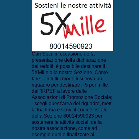
Cari Soci, in occasione della
presentazione della dichiarazione
dei redditi, è possibile destinare il
5XMille alla nostra Sezione. Come
fare: - in tutti i modelli si trova un
riquadro per destinare il 5 per mille
dell’IRPEF a favore delle
Associazioni di Promozione Sociale;
- scegli quest’area del riquadro, metti
la tua firma e scrivi il codice fiscale
della Sezione 80014590923 per
sostenere le attività sociali della
nostra associazione, come ad
esempio quelle finalizzate al