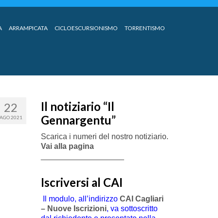
A
ARRAMPICATA
CICLOESCURSIONISMO
TORRENTISMO
Il notiziario “Il
22
Gennargentu”
AGO 2021
Scarica i numeri del nostro notiziario.
Vai alla pagina
___________________
Iscriversi al CAI
Il modulo, all’indirizzo
CAI Cagliari
– Nuove Iscrizioni
, va sottoscritto