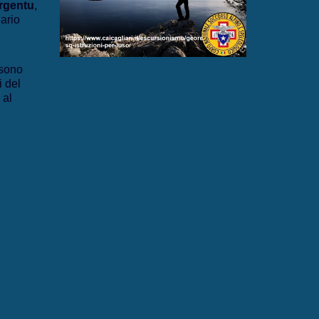
rgentu
,
iario
sono
i del
 al