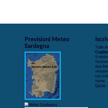
Previsioni Meteo
Iscri
Sardegna
Tutte le
Cagliar
Il modu
Sezione
due fot
versame
con ind
nome.
Quote r