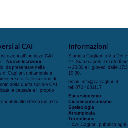
versi al CAI
Informazioni
 istruzioni all’indirizzo
CAI
Siamo a Cagliari in Via Dell
i – Nuove Iscrizioni
.
27. Siamo aperti il martedì or
lo, da presentare nella
– 20:30 e il giovedì dalle 17:3
 di Cagliari, unitamente a
19:30.
otessere e all’attestazione di
email: info@caicagliari.it
nto della quota sociale CAI
tel: 070 4631117
icata la causale e il proprio
Escursionismo
eperibili allo stesso indirizzo.
Cicloescursionismo
Speleologia
Arrampicata
Torrentismo
Il CAI Cagliari pubblica ogni 