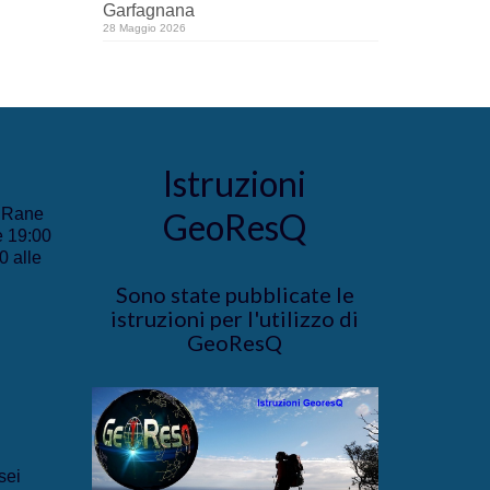
Garfagnana
28 Maggio 2026
Istruzioni
e Rane
GeoResQ
e 19:00
0 alle
Sono state pubblicate le
istruzioni per l'utilizzo di
GeoResQ
sei