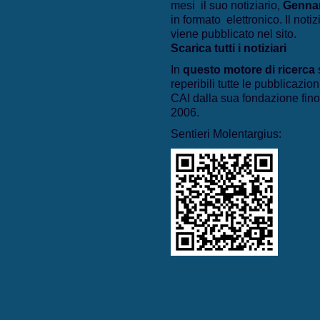
mesi il suo notiziario,
Genna
in formato elettronico. Il notiz
viene pubblicato nel sito.
Scarica tutti i notiziari
In
questo motore di ricerca
reperibili tutte le pubblicazion
CAI dalla sua fondazione fino
2006.
Sentieri Molentargius: