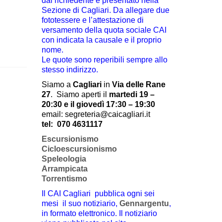
dal richiedente e presentato nella
Sezione di Cagliari. Da allegare due
fototessere e l’attestazione di
versamento della quota sociale CAI
con indicata la causale e il proprio
nome.
Le quote sono reperibili sempre allo
stesso indirizzo.
Siamo a
Cagliari
in
Via delle Rane
27
.
Siamo aperti il
martedi 19 –
20:30 e il giovedì 17:30 – 19:30
email: segreteria@caicagliari.it
tel:
070 4631117
Escursionismo
Cicloescursionismo
Speleologia
Arrampicata
Torrentismo
Il CAI Cagliari pubblica ogni sei
mesi il suo notiziario,
Gennargentu
,
in formato elettronico. Il notiziario