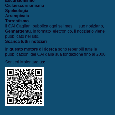
Escursionismo
Cicloescursionismo
Speleologia
Arrampicata
Torrentismo
Il CAI Cagliari pubblica ogni sei mesi il suo notiziario,
Gennargentu
, in formato elettronico. Il notiziario viene
pubblicato nel sito.
Scarica tutti i notiziari
In
questo motore di ricerca
sono reperibili tutte le
pubblicazioni del CAI dalla sua fondazione fino al 2006.
Sentieri Molentargius: