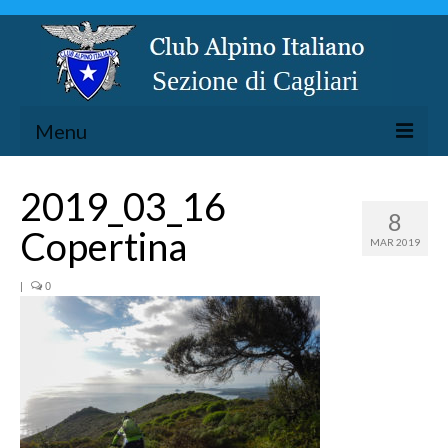
Menu
LA SEZIONE
2019_03_16
8
ESCURSIONISMO
Copertina
MAR 2019
SPELEOLOGIA
ARRAMPICATA
|
0
CICLOESCURSIONISMO
TORRENTISMO