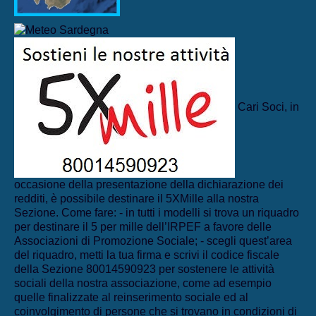
Cari Soci, in
occasione della presentazione della dichiarazione dei
redditi, è possibile destinare il 5XMille alla nostra
Sezione. Come fare: - in tutti i modelli si trova un riquadro
per destinare il 5 per mille dell’IRPEF a favore delle
Associazioni di Promozione Sociale; - scegli quest’area
del riquadro, metti la tua firma e scrivi il codice fiscale
della Sezione 80014590923 per sostenere le attività
sociali della nostra associazione, come ad esempio
quelle finalizzate al reinserimento sociale ed al
coinvolgimento di persone che si trovano in condizioni di