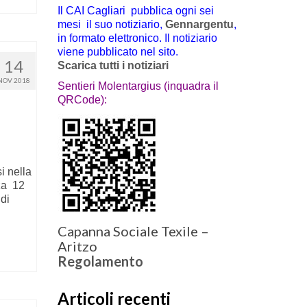
Il CAI Cagliari pubblica ogni sei
mesi il suo notiziario,
Gennargentu
,
in formato elettronico. Il notiziario
viene pubblicato nel sito.
14
Scarica tutti i notiziari
NOV 2018
Sentieri Molentargius (inquadra il
QRCode):
i nella
za 12
di
…
Capanna Sociale Texile –
Aritzo
Regolamento
Articoli recenti