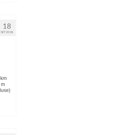
18
SET 2018
1 km
0 m
luse)