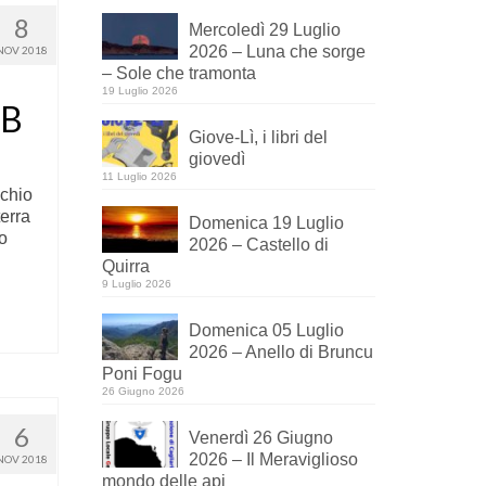
8
Mercoledì 29 Luglio
2026 – Luna che sorge
NOV 2018
– Sole che tramonta
19 Luglio 2026
TB
Giove-Lì, i libri del
giovedì
11 Luglio 2026
cchio
erra
Domenica 19 Luglio
o
2026 – Castello di
Quirra
9 Luglio 2026
Domenica 05 Luglio
2026 – Anello di Bruncu
Poni Fogu
26 Giugno 2026
6
Venerdì 26 Giugno
2026 – Il Meraviglioso
NOV 2018
mondo delle api