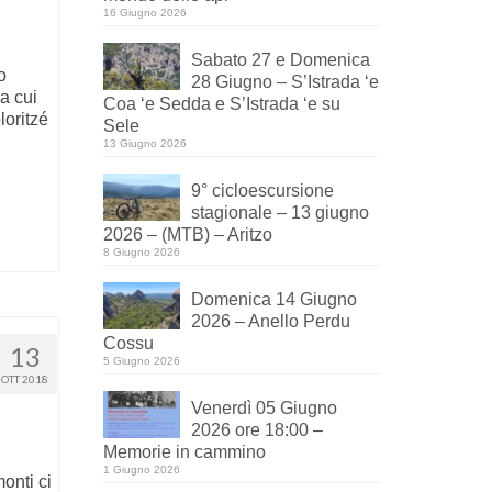
16 Giugno 2026
Sabato 27 e Domenica
o
28 Giugno – S’Istrada ‘e
a cui
Coa ‘e Sedda e S’Istrada ‘e su
oritzé
Sele
13 Giugno 2026
9° cicloescursione
stagionale – 13 giugno
2026 – (MTB) – Aritzo
8 Giugno 2026
Domenica 14 Giugno
2026 – Anello Perdu
Cossu
13
5 Giugno 2026
OTT 2018
Venerdì 05 Giugno
2026 ore 18:00 –
Memorie in cammino
1 Giugno 2026
onti ci