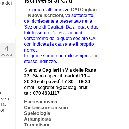
la dei
o …
Il modulo, all’indirizzo
CAI Cagliari
– Nuove Iscrizioni
, va sottoscritto
dal richiedente e presentato nella
Sezione di Cagliari. Da allegare due
fototessere e l’attestazione di
versamento della quota sociale CAI
con indicata la causale e il proprio
4
nome.
DIC 2018
Le quote sono reperibili sempre allo
stesso indirizzo.
Siamo a
Cagliari
in
Via delle Rane
27
.
Siamo aperti il
martedi 19 –
20:30 e il giovedì 17:30 – 19:30
email: segreteria@caicagliari.it
 e
tel:
070 4631117
ezza:
Escursionismo
C/TC
Cicloescursionismo
ori
Speleologia
Arrampicata
Torrentismo