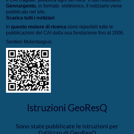
Gennargentu
, in formato elettronico. Il notiziario viene
pubblicato nel sito.
Scarica tutti i notiziari
In
questo motore di ricerca
sono reperibili tutte le
pubblicazioni del CAI dalla sua fondazione fino al 2006.
Sentieri Molentargius:
Istruzioni GeoResQ
Sono state pubblicate le istruzioni per
l'utilizzo di GeoResQ