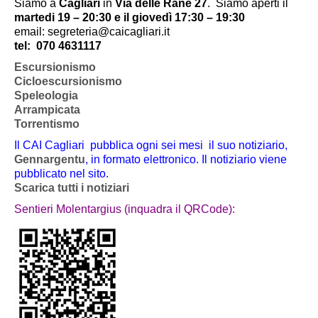
Siamo a
Cagliari
in
Via delle Rane 27
.
Siamo aperti il
martedi 19 – 20:30 e il giovedì 17:30 – 19:30
email: segreteria@caicagliari.it
tel:
070 4631117
Escursionismo
Cicloescursionismo
Speleologia
Arrampicata
Torrentismo
Il CAI Cagliari pubblica ogni sei mesi il suo notiziario,
Gennargentu
, in formato elettronico. Il notiziario viene
pubblicato nel sito.
Scarica tutti i notiziari
Sentieri Molentargius (inquadra il QRCode):