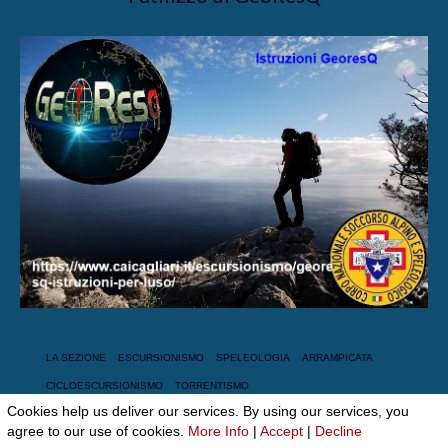
LA SEZIONE
ESCURSIONISMO
SPELEOLOGIA
ARRAMPICATA
CICLOESCURSIONISMO
TORRENTISMO
Cookies help us deliver our services. By using our services, you
© 2026 Club Alpino Italiano
agree to our use of cookies.
More Info
|
Accept
|
Decline