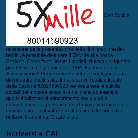
Cari Soci, in
occasione della presentazione della dichiarazione dei
redditi, è possibile destinare il 5XMille alla nostra
Sezione. Come fare: - in tutti i modelli si trova un riquadro
per destinare il 5 per mille dell’IRPEF a favore delle
Associazioni di Promozione Sociale; - scegli quest’area
del riquadro, metti la tua firma e scrivi il codice fiscale
della Sezione 80014590923 per sostenere le attività
sociali della nostra associazione, come ad esempio
quelle finalizzate al reinserimento sociale ed al
coinvolgimento di persone che si trovano in condizioni di
vulnerabilità. La devoluzione del 5 per mille non costa
nulla ed è anonima. Grazie a tutti
Iscriversi al CAI