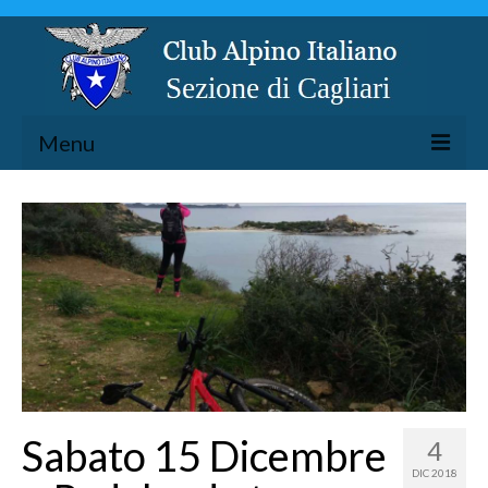
Menu
LA SEZIONE
ESCURSIONISMO
SPELEOLOGIA
ARRAMPICATA
CICLOESCURSIONISMO
TORRENTISMO
Sabato 15 Dicembre
4
DIC 2018