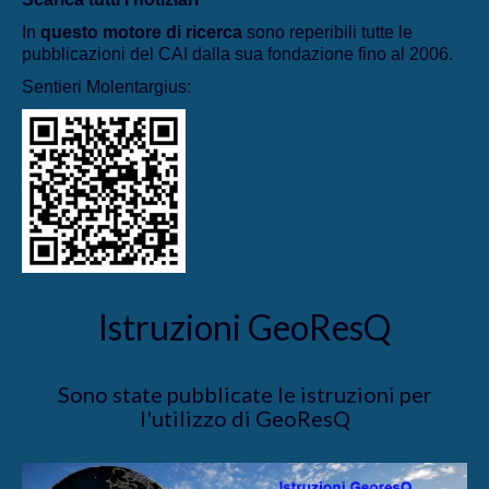
In
questo motore di ricerca
sono reperibili tutte le
pubblicazioni del CAI dalla sua fondazione fino al 2006.
Sentieri Molentargius:
Istruzioni GeoResQ
Sono state pubblicate le istruzioni per
l'utilizzo di GeoResQ