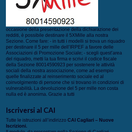
occasione della presentazione della dichiarazione dei
redditi, è possibile destinare il 5XMille alla nostra
Sezione. Come fare: - in tutti i modelli si trova un riquadro
per destinare il 5 per mille dell’IRPEF a favore delle
Associazioni di Promozione Sociale; - scegli quest’area
del riquadro, metti la tua firma e scrivi il codice fiscale
della Sezione 80014590923 per sostenere le attività
sociali della nostra associazione, come ad esempio
quelle finalizzate al reinserimento sociale ed al
coinvolgimento di persone che si trovano in condizioni di
vulnerabilità. La devoluzione del 5 per mille non costa
nulla ed è anonima. Grazie a tutti
Iscriversi al CAI
Tutte le istruzioni all’indirizzo
CAI Cagliari – Nuove
Iscrizioni
.
Il modulo, da presentare nella Sezione di Cagliari,