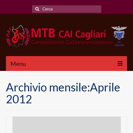
Cerca:
Menu
CHI SIAMO
Archivio mensile:Aprile
CICLOESCURSIONI
2012
CALENDARIO
REGOLAMENTO
SCALA DIFFICOLTA’ MTB