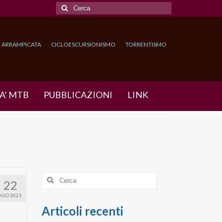
Cerca:
ARRAMPICATA
CICLOESCURSIONISMO
TORRENTISMO
A’ MTB
PUBBLICAZIONI
LINK
Cerca:
22
AGO 2021
Articoli recenti