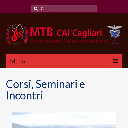
Cerca:
Menu
CHI SIAMO
Corsi, Seminari e
CICLOESCURSIONI
Incontri
CALENDARIO
REGOLAMENTO
SCALA DIFFICOLTA’ MTB