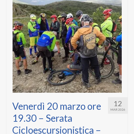
PUBBLICAZIONI
LINK
12
Venerdì 20 marzo ore
MAR 2026
19.30 – Serata
Cicloescursionistica –