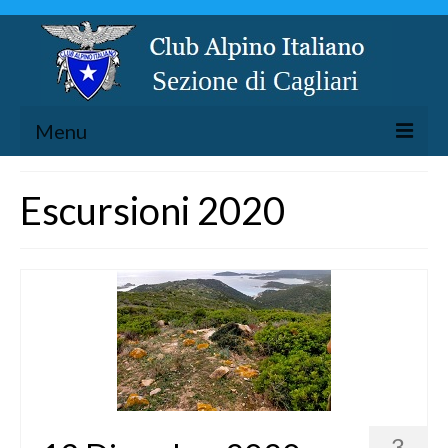
Menu
LA SEZIONE
Escursioni 2020
ESCURSIONISMO
SPELEOLOGIA
ARRAMPICATA
CICLOESCURSIONISMO
TORRENTISMO
3