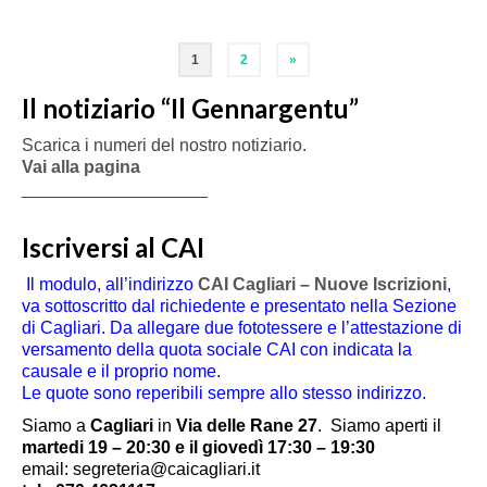
Paginazione
1
2
»
degli
Il notiziario “Il Gennargentu”
articoli
Scarica i numeri del nostro notiziario.
Vai alla pagina
___________________
Iscriversi al CAI
Il modulo, all’indirizzo
CAI Cagliari – Nuove Iscrizioni
,
va sottoscritto dal richiedente e presentato nella Sezione
di Cagliari. Da allegare due fototessere e l’attestazione di
versamento della quota sociale CAI con indicata la
causale e il proprio nome.
Le quote sono reperibili sempre allo stesso indirizzo.
Siamo a
Cagliari
in
Via delle Rane 27
.
Siamo aperti il
martedi 19 – 20:30 e il giovedì 17:30 – 19:30
email: segreteria@caicagliari.it