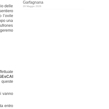
Garfagnana
io delle
28 Maggio 2026
sentiero
 l’ovile
Dopo una
Mufrones
ungeremo
fettuate
GEsCAI
e queste
ni vanno
ta entro