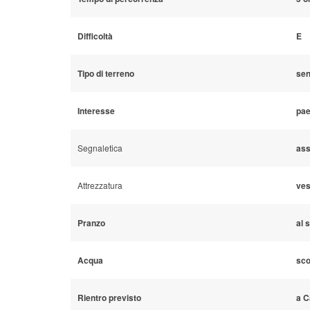
Difficoltà
E
Tipo di terreno
sen
Interesse
pae
Segnaletica
ass
Attrezzatura
ves
Pranzo
al 
Acqua
sco
Rientro previsto
a C