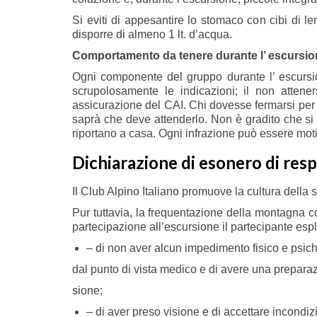
Si eviti di appesantire lo stomaco con cibi di l
disporre di almeno 1 lt. d’acqua.
Comportamento da tenere durante l’ escursio
Ogni componente del gruppo durante l’ escursio
scrupolosamente le indicazioni; il non atten
assicurazione del CAI. Chi dovesse fermarsi per ne
saprà che deve attenderlo. Non è gradito che si fum
riportano a casa. Ogni infrazione può essere mot
Dichiarazione di esonero di resp
Il Club Alpino Italiano promuove la cultura della s
Pur tuttavia, la frequentazione della montagna c
partecipazione all’escursione il partecipante espl
– di non aver alcun impedimento fisico e psich
dal punto di vista medico e di avere una preparazi
sione;
– di aver preso visione e di accettare incond