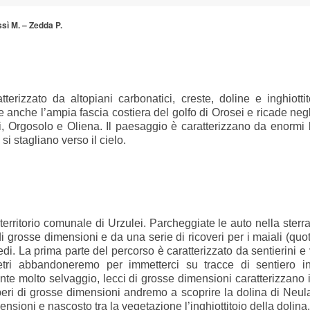
sì M. – Zedda P.
izzato da altopiani carbonatici, creste, doline e inghiotti
 anche l’ampia fascia costiera del golfo di Orosei e ricade negl
ali, Orgosolo e Oliena. Il paesaggio è caratterizzano da enormi 
si stagliano verso il cielo.
territorio comunale di Urzulei. Parcheggiate le auto nella sterr
di grosse dimensioni e da una serie di ricoveri per i maiali (quot
piedi. La prima parte del percorso è caratterizzato da sentierini e
tri abbandoneremo per immetterci su tracce di sentiero in 
e molto selvaggio, lecci di grosse dimensioni caratterizzano i
alberi di grosse dimensioni andremo a scoprire la dolina di Neul
ensioni e nascosto tra la vegetazione l’inghiottitoio della dolina.