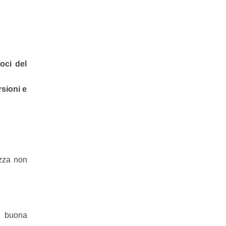
oci del
rsioni e
ezza non
a buona