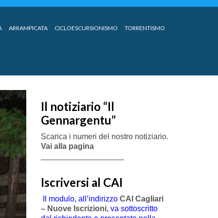
A
ARRAMPICATA
CICLOESCURSIONISMO
TORRENTISMO
Il notiziario “Il
Gennargentu”
Scarica i numeri del nostro notiziario.
Vai alla pagina
___________________
Iscriversi al CAI
Il modulo, all’indirizzo
CAI Cagliari
– Nuove Iscrizioni
, va sottoscritto