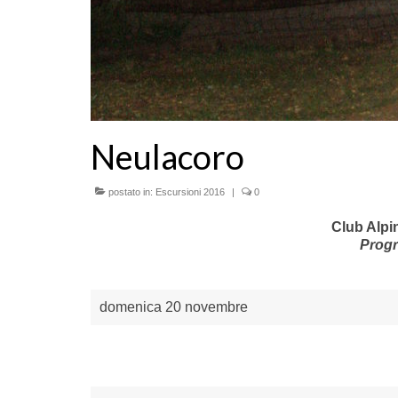
Neulacoro
postato in:
Escursioni 2016
|
0
Club Alpin
Prog
domenica 20 novembre