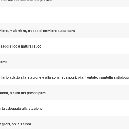
tiero, mulattiera, tracce di sentiero su calcare
saggistico e naturalistico
ente
tiario adatto alla stagione e alla zona; scarponi, pila frontale, mantella antipiogg
sacco, a cura dei partecipanti
rta adeguata alla stagione
agliari, ore 19 circa