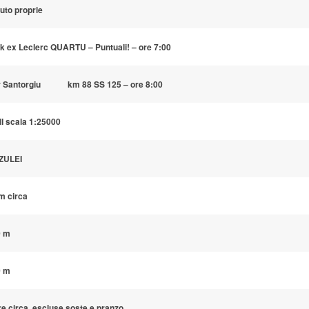
auto proprie
rk ex Leclerc QUARTU
– Puntuali! –
ore 7:00
r Santorgiu km 88 SS 125 – ore 8:00
I scala 1:25000
ZULEI
m circa
0 m
0 m
re circa,
escluse soste e pranzo