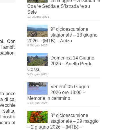
28 Giugno – S’Istrada ‘e
Coa ‘e Sedda e S’Istrada ‘e su
Sele
13 Giugno 2026
9° cicloescursione
stagionale – 13 giugno
2026 – (MTB) – Aritzo
toi. Con
8 Giugno 2026
i ambiti
bastioni
Domenica 14 Giugno
2026 – Anello Perdu
Cossu
5 Giugno 2026
Venerdì 05 Giugno
2026 ore 18:00 –
ata poco
Memorie in cammino
a di ca.
1 Giugno 2026
 vecchie
salita.
8° cicloescursione
l nostro
stagionale – 29 maggio
acoro al
– 2 giugno 2026 – (MTB) –