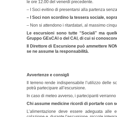
le ore 12.00 del venerdì precedente.
– I Soci evitino di presentarsi alla partenza senza 
– I Soci non scordino la tessera sociale, sopra
– Non si attendono i ritardatari, al massimo cinque
Le escursioni sono tutte “Sociali” ma quell
Gruppo GEsCAI o del CAI, di cui si conoscono
Il Direttore di Escursione può ammettere NON 
se ne assume la responsabilità.
Avvertenze e consigli
Il terreno rende indispensabile l’utilizzo delle 
potrà partecipare all’escursione.
In caso di meteo avverso, i partecipanti verranno
Chi assume medicine ricordi di portarle con s
L’alimentazione deve essere adeguata alle 
colazione e, durante l’escursione, piccole integrazi