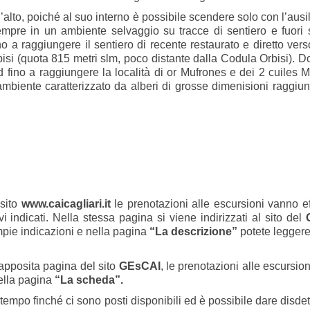
lto, poiché al suo interno è possibile scendere solo con l’ausil
re in un ambiente selvaggio su tracce di sentiero e fuori 
no a raggiungere il sentiero di recente restaurato e diretto verso
isi (quota 815 metri slm, poco distante dalla Codula Orbisi). 
 fino a raggiungere la località di or Mufrones e dei 2 cuiles 
 ambiente caratterizzato da alberi di grosse dimenisioni raggi
sito
www.caicagliari.it
le prenotazioni alle escursioni vanno ef
i indicati. Nella stessa pagina si viene indirizzati al sito del
ampie indicazioni e nella pagina
“La descrizione”
potete legger
posita pagina del sito
GEsCAI
, le prenotazioni alle escursio
nella pagina
“La scheda”.
tempo finché ci sono posti disponibili ed è possibile dare disdet