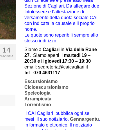
dal richiedente e presentato nella
Sezione di Cagliari. Da allegare due
fototessere e l’attestazione di
versamento della quota sociale CAI
con indicata la causale e il proprio
nome.
Le quote sono reperibili sempre allo
stesso indirizzo.
14
Siamo a
Cagliari
in
Via delle Rane
27
.
Siamo aperti il
martedi 19 –
NOV 2016
20:30 e il giovedì 17:30 – 19:30
email: segreteria@caicagliari.it
tel:
070 4631117
Escursionismo
Cicloescursionismo
Speleologia
Arrampicata
Torrentismo
Il CAI Cagliari pubblica ogni sei
mesi il suo notiziario,
Gennargentu
,
in formato elettronico. Il notiziario