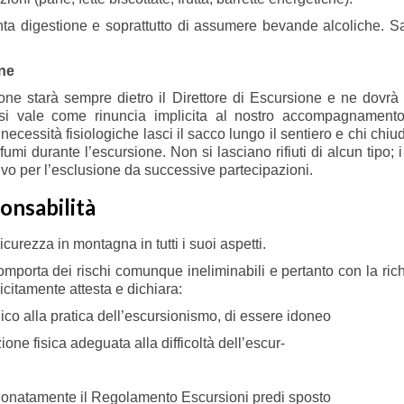
enta digestione e soprattutto di assumere bevande alcoliche. Sa
ne
ne starà sempre dietro il Direttore di Escursione e ne dovrà
ersi vale come rinuncia implicita al nostro accompagnamento
cessità fisiologiche lasci il sacco lungo il sentiero e chi chiude
i durante l’escursione. Non si lasciano rifiuti di alcun tipo; i ri
ivo per l’esclusione da successive partecipazioni.
onsabilità
icurezza in montagna in tutti i suoi aspetti.
omporta dei rischi comunque ineliminabili e pertanto con la rich
icitamente attesta e dichiara:
ico alla pratica dell’escursionismo, di essere idoneo
one fisica adeguata alla difficoltà dell’escur-
izionatamente il Regolamento Escursioni predi sposto