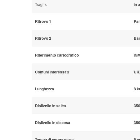
Tragitto
in 
Ritrovo 1
Pa
Ritrovo 2
Ba
Riferimento cartografico
IGM
Comuni interessati
UR
Lunghezza
8 k
Dislivello in salita
35
Dislivello in discesa
35
Tempo di percorrenza
5 o