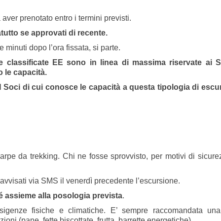
aver prenotato entro i termini previsti.
tutto se approvati di recente.
 minuti dopo l’ora fissata, si parte.
e classificate EE sono in linea di massima riservate ai S
 le capacità.
Soci di cui conosce le capacità a questa tipologia di escu
scarpe da trekking. Chi ne fosse sprovvisto, per motivi di sicur
 avvisati via SMS il venerdì precedente l’escursione.
é assieme alla posologia prevista
.
esigenze fisiche e climatiche. E’ sempre raccomandata un
oni (pane, fette biscottate, frutta, barrette energetiche).