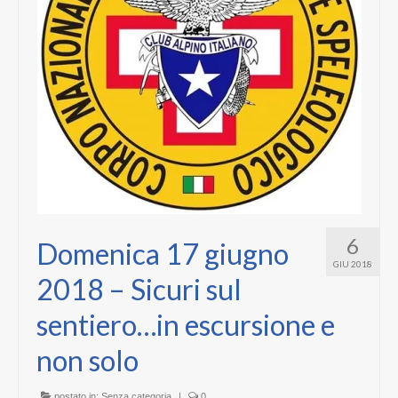
6
Domenica 17 giugno
GIU 2018
2018 – Sicuri sul
sentiero…in escursione e
non solo
postato in:
Senza categoria
|
0