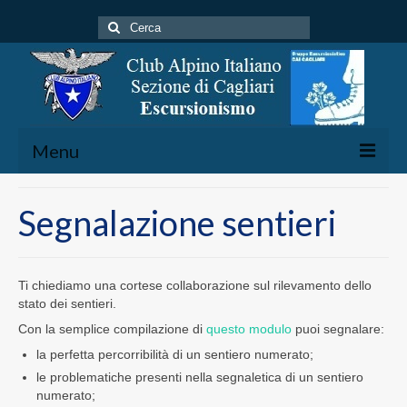
Cerca:
Menu
Home
Segnalazione sentieri
Gruppo Escursionistico
Attività
Ti chiediamo una cortese collaborazione sul rilevamento dello
stato dei sentieri.
Calendario Escursioni
Con la semplice compilazione di
questo modulo
puoi segnalare:
Rete Escursionistica
la perfetta percorribilità di un sentiero numerato;
Sentieristica – Cartografia
le problematiche presenti nella segnaletica di un sentiero
numerato;