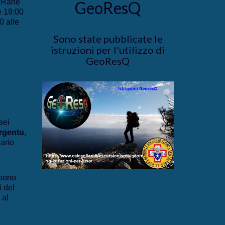
e Rane
GeoResQ
e 19:00
0 alle
Sono state pubblicate le
istruzioni per l'utilizzo di
GeoResQ
sei
rgentu
,
iario
sono
i del
 al