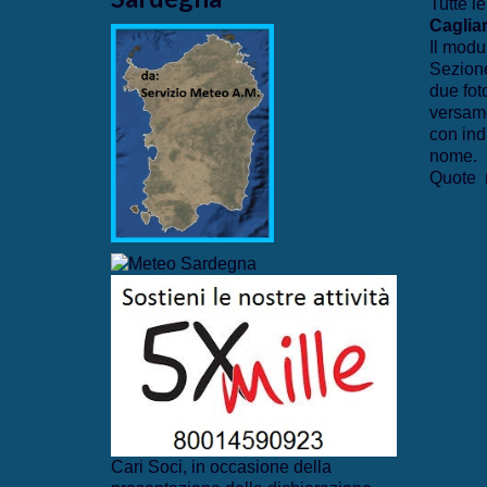
Tutte le
Cagliar
Il modu
Sezione
due fot
versame
con ind
nome.
Quote r
Cari Soci, in occasione della