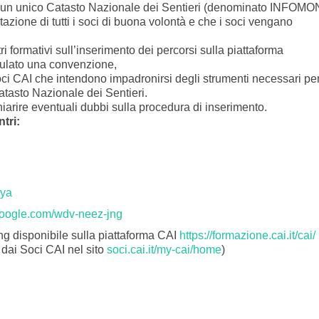
rsi in un unico Catasto Nazionale dei Sentieri (denominato INFOMO
tazione di tutti i soci di buona volontà e che i soci vengano
ri formativi sull’inserimento dei percorsi sulla piattaforma
ulato una convenzione,
oci CAI che intendono impadronirsi degli strumenti necessari per
Catasto Nazionale dei Sentieri.
chiarire eventuali dubbi sulla procedura di inserimento.
tri:
oya
oogle.com/wdv-neez-jng
ing disponibile sulla piattaforma CAI
https://formazione.cai.it/cai/
 dai Soci CAI nel sito
soci.cai.it/my-cai/home
)