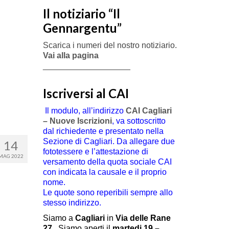
Il notiziario “Il
Gennargentu”
Scarica i numeri del nostro notiziario.
Vai alla pagina
___________________
Iscriversi al CAI
Il modulo, all’indirizzo
CAI Cagliari
– Nuove Iscrizioni
, va sottoscritto
dal richiedente e presentato nella
Sezione di Cagliari. Da allegare due
14
fototessere e l’attestazione di
MAG 2022
versamento della quota sociale CAI
con indicata la causale e il proprio
nome.
Le quote sono reperibili sempre allo
stesso indirizzo.
Siamo a
Cagliari
in
Via delle Rane
27
.
Siamo aperti il
martedi 19 –