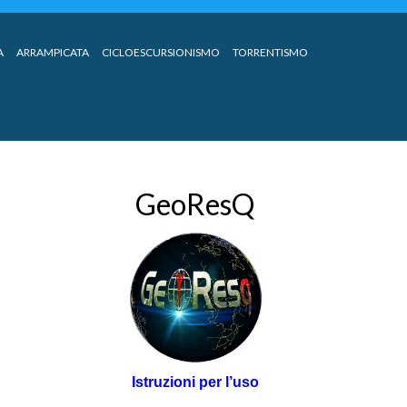
A
ARRAMPICATA
CICLOESCURSIONISMO
TORRENTISMO
GeoResQ
Istruzioni per l’uso