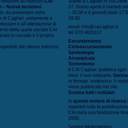
 istruzioni all’indirizzo
CAI
Siamo a Cagliari in Via Dell
i – Nuove Iscrizioni
.
27. Siamo aperti il martedì or
lo, da presentare nella
– 20:30 e il giovedì dalle 17:3
 di Cagliari, unitamente a
19:30.
otessere e all’attestazione di
email: info@caicagliari.it
nto della quota sociale CAI
tel: 070 4631117
icata la causale e il proprio
Escursionismo
eperibili allo stesso indirizzo.
Cicloescursionismo
Speleologia
Arrampicata
Torrentismo
Il CAI Cagliari pubblica ogni 
mesi il suo notiziario,
Genna
in formato elettronico. Il notiz
viene pubblicato nel sito.
Scarica tutti i notiziari
In
questo motore di ricerca
reperibili tutte le pubblicazion
CAI dalla sua fondazione fino
2006.
Sentieri Molentargius: