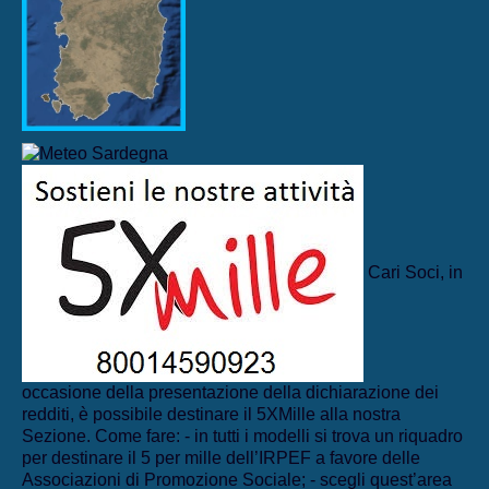
Cari Soci, in
occasione della presentazione della dichiarazione dei
redditi, è possibile destinare il 5XMille alla nostra
Sezione. Come fare: - in tutti i modelli si trova un riquadro
per destinare il 5 per mille dell’IRPEF a favore delle
Associazioni di Promozione Sociale; - scegli quest’area