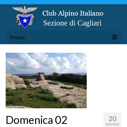
Menu
LA SEZIONE
ESCURSIONISMO
SPELEOLOGIA
ARRAMPICATA
CICLOESCURSIONISMO
TORRENTISMO
Domenica 02
20
GEN 2020