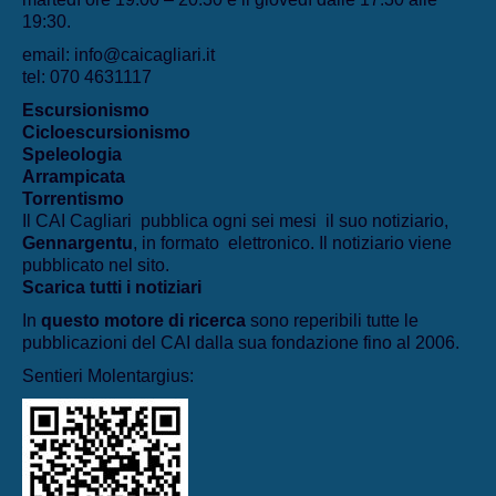
19:30.
email: info@caicagliari.it
tel: 070 4631117
Escursionismo
Cicloescursionismo
Speleologia
Arrampicata
Torrentismo
Il CAI Cagliari pubblica ogni sei mesi il suo notiziario,
Gennargentu
, in formato elettronico. Il notiziario viene
pubblicato nel sito.
Scarica tutti i notiziari
In
questo motore di ricerca
sono reperibili tutte le
pubblicazioni del CAI dalla sua fondazione fino al 2006.
Sentieri Molentargius: