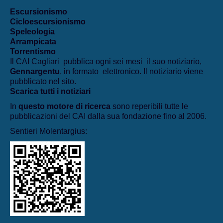
Escursionismo
Cicloescursionismo
Speleologia
Arrampicata
Torrentismo
Il CAI Cagliari pubblica ogni sei mesi il suo notiziario,
Gennargentu
, in formato elettronico. Il notiziario viene
pubblicato nel sito.
Scarica tutti i notiziari
In
questo motore di ricerca
sono reperibili tutte le
pubblicazioni del CAI dalla sua fondazione fino al 2006.
Sentieri Molentargius: