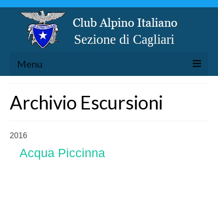
Menu
LA SEZIONE
Archivio Escursioni
ESCURSIONISMO
SPELEOLOGIA
2016
ARRAMPICATA
Acqua Piccinna
CICLOESCURSIONISMO
TORRENTISMO