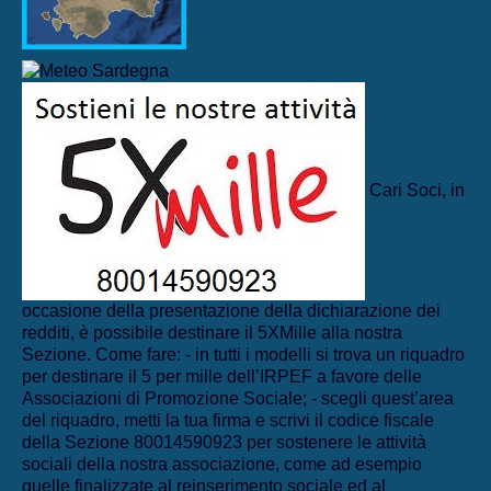
Cari Soci, in
occasione della presentazione della dichiarazione dei
redditi, è possibile destinare il 5XMille alla nostra
Sezione. Come fare: - in tutti i modelli si trova un riquadro
per destinare il 5 per mille dell’IRPEF a favore delle
Associazioni di Promozione Sociale; - scegli quest’area
del riquadro, metti la tua firma e scrivi il codice fiscale
della Sezione 80014590923 per sostenere le attività
sociali della nostra associazione, come ad esempio
quelle finalizzate al reinserimento sociale ed al