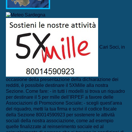
Cari Soci, in
occasione della presentazione della dichiarazione dei
redditi, è possibile destinare il 5XMille alla nostra
Sezione. Come fare: - in tutti i modelli si trova un riquadro
per destinare il 5 per mille dell’IRPEF a favore delle
Associazioni di Promozione Sociale; - scegli quest’area
del riquadro, metti la tua firma e scrivi il codice fiscale
della Sezione 80014590923 per sostenere le attività
sociali della nostra associazione, come ad esempio
quelle finalizzate al reinserimento sociale ed al