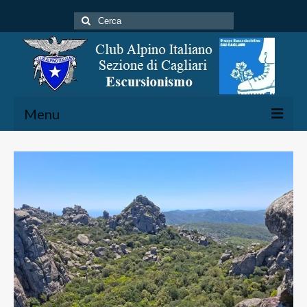
Cerca:
Menu
Home
Gruppo Escursionistico
Attività
Calendario Escursioni
Rete Escursionistica
Sentieristica – Cartografia