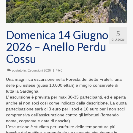
Domenica 14 Giugno
5
GIU 2026
2026 – Anello Perdu
Cossu
postato in:
Escursioni 2026
|
0
Una magnifica escursione nella Foresta dei Sette Fratelli, una
delle più estese (quasi 10.000 ettari) e meglio conservate di
tutta la Sardegna.
L’ escursione è prevista per max 30-35 partecipanti, ed è aperta
anche ai non soci così come indicato dalla descrizione. La quota
partecipazione sarà di 3 euro per i soci e 10 euro per i non soci
comprensiva dell’assicurazione contro gli infortuni (fornendo
nome, cognome e data di nascita).
L’escursione è studiata per usufruire delle temperature più
fresche del mattino, partendo da un versante che rimane in