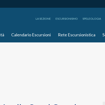
LA SEZIONE
ESCURSIONISMO
SPELEOLOGIA
ità
Calendario Escursioni
Rete Escursionistica
S