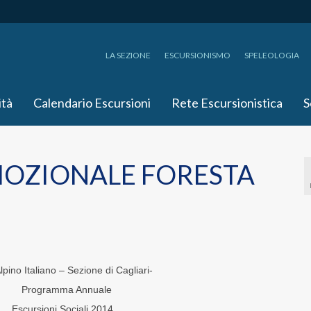
LA SEZIONE
ESCURSIONISMO
SPELEOLOGIA
ità
Calendario Escursioni
Rete Escursionistica
S
OZIONALE FORESTA
ino Italiano – Sezione di Cagliari-
Programma Annuale
Escursioni Sociali 2014