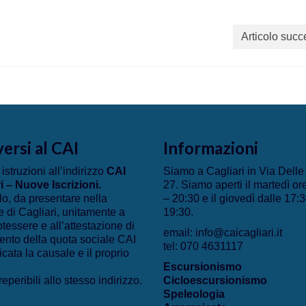
Articolo succ
versi al CAI
Informazioni
 istruzioni all’indirizzo
CAI
Siamo a Cagliari in Via Dell
i – Nuove Iscrizioni
.
27. Siamo aperti il martedì or
lo, da presentare nella
– 20:30 e il giovedì dalle 17:3
 di Cagliari, unitamente a
19:30.
otessere e all’attestazione di
email: info@caicagliari.it
nto della quota sociale CAI
tel: 070 4631117
icata la causale e il proprio
Escursionismo
eperibili allo stesso indirizzo.
Cicloescursionismo
Speleologia