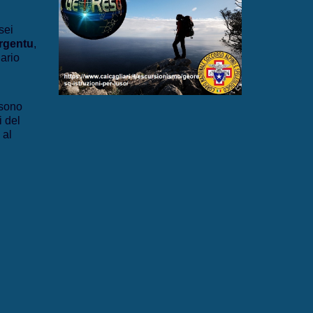
sei
rgentu
,
iario
sono
i del
 al