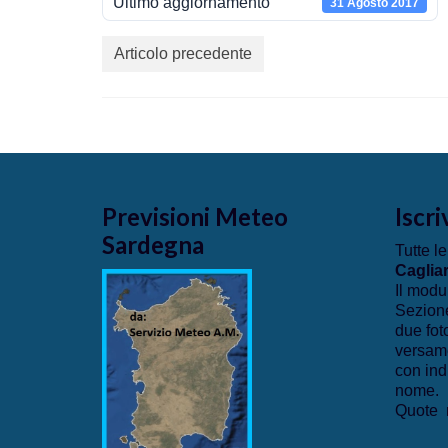
Ultimo aggiornamento
31 Agosto 2017
Articolo precedente
Previsioni Meteo
Iscri
Sardegna
Tutte le
Cagliar
Il modu
Sezione
due fot
versame
con ind
nome.
Quote r