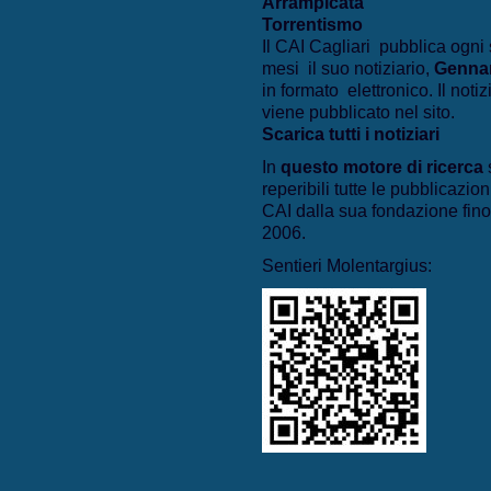
Arrampicata
Torrentismo
Il CAI Cagliari pubblica ogni 
mesi il suo notiziario,
Genna
in formato elettronico. Il notiz
viene pubblicato nel sito.
Scarica tutti i notiziari
In
questo motore di ricerca
reperibili tutte le pubblicazion
CAI dalla sua fondazione fino
2006.
Sentieri Molentargius: