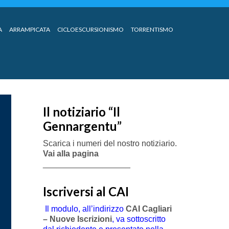
A
ARRAMPICATA
CICLOESCURSIONISMO
TORRENTISMO
Il notiziario “Il
Gennargentu”
Scarica i numeri del nostro notiziario.
Vai alla pagina
___________________
Iscriversi al CAI
Il modulo, all’indirizzo
CAI Cagliari
– Nuove Iscrizioni
, va sottoscritto