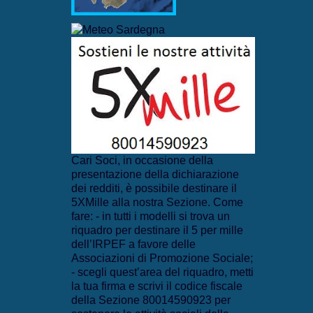
Cari Soci, in occasione della
presentazione della dichiarazione
dei redditi, è possibile destinare il
5XMille alla nostra Sezione. Come
fare: - in tutti i modelli si trova un
riquadro per destinare il 5 per mille
dell’IRPEF a favore delle
Associazioni di Promozione Sociale;
- scegli quest’area del riquadro, metti
la tua firma e scrivi il codice fiscale
della Sezione 80014590923 per