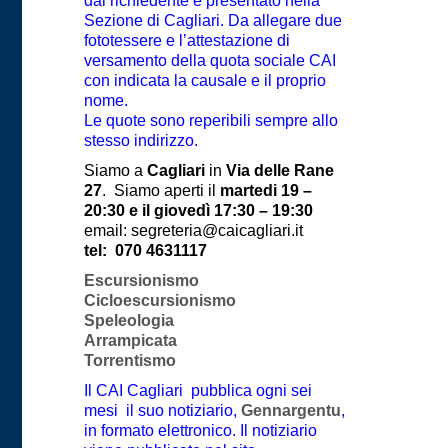
dal richiedente e presentato nella
Sezione di Cagliari. Da allegare due
fototessere e l’attestazione di
versamento della quota sociale CAI
con indicata la causale e il proprio
nome.
Le quote sono reperibili sempre allo
stesso indirizzo.
Siamo a
Cagliari
in
Via delle Rane
27
.
Siamo aperti il
martedi 19 –
20:30 e il giovedì 17:30 – 19:30
email: segreteria@caicagliari.it
tel:
070 4631117
Escursionismo
Cicloescursionismo
Speleologia
Arrampicata
Torrentismo
Il CAI Cagliari pubblica ogni sei
mesi il suo notiziario,
Gennargentu
,
in formato elettronico. Il notiziario