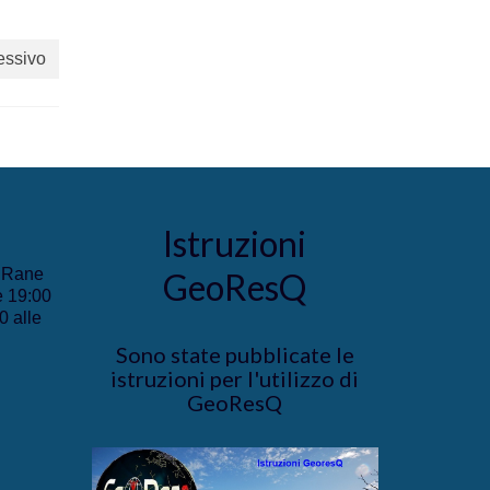
essivo
Istruzioni
e Rane
GeoResQ
e 19:00
0 alle
Sono state pubblicate le
istruzioni per l'utilizzo di
GeoResQ