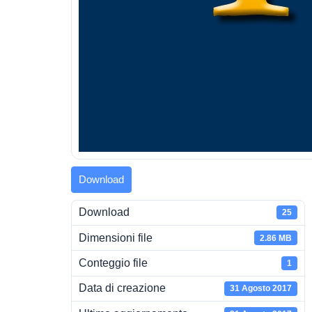
Download
Download
25
Dimensioni file
2.86 MB
Conteggio file
1
Data di creazione
31 Agosto 2017