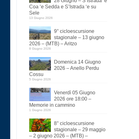
28 Giugno – S’Istrada ‘e
Coa ‘e Sedda e S’Istrada ‘e su
Sele
13 Giugno 2026
9° cicloescursione
stagionale – 13 giugno
2026 – (MTB) – Aritzo
8 Giugno 2026
Domenica 14 Giugno
2026 – Anello Perdu
Cossu
5 Giugno 2026
Venerdì 05 Giugno
2026 ore 18:00 –
Memorie in cammino
1 Giugno 2026
8° cicloescursione
stagionale – 29 maggio
– 2 giugno 2026 – (MTB) –