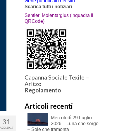
viene pubblicato nel sito.
Scarica tutti i notiziari
Sentieri Molentargius (inquadra il
QRCode):
Capanna Sociale Texile –
Aritzo
Regolamento
Articoli recenti
Mercoledì 29 Luglio
31
2026 – Luna che sorge
AGO 2017
– Sole che tramonta