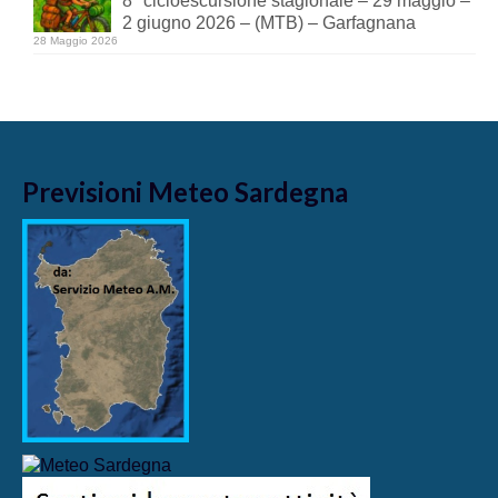
8° cicloescursione stagionale – 29 maggio –
2 giugno 2026 – (MTB) – Garfagnana
28 Maggio 2026
Previsioni Meteo Sardegna