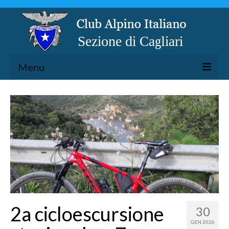
Menu
LA SEZIONE
ESCURSIONISMO
SPELEOLOGIA
ARRAMPICATA
CICLOESCURSIONISMO
TORRENTISMO
2a cicloescursione
30
GEN 2026