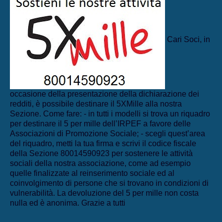
Cari Soci, in
occasione della presentazione della dichiarazione dei
redditi, è possibile destinare il 5XMille alla nostra
Sezione. Come fare: - in tutti i modelli si trova un riquadro
per destinare il 5 per mille dell’IRPEF a favore delle
Associazioni di Promozione Sociale; - scegli quest’area
del riquadro, metti la tua firma e scrivi il codice fiscale
della Sezione 80014590923 per sostenere le attività
sociali della nostra associazione, come ad esempio
quelle finalizzate al reinserimento sociale ed al
coinvolgimento di persone che si trovano in condizioni di
vulnerabilità. La devoluzione del 5 per mille non costa
nulla ed è anonima. Grazie a tutti