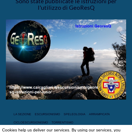
Sono state pubblicate le istruzioni per
l'utilizzo di GeoResQ
LA SEZIONE
ESCURSIONISMO
SPELEOLOGIA
ARRAMPICATA
CICLOESCURSIONISMO
TORRENTISMO
Cookies help us deliver our services. By using our services, you
© 2026 Club Alpino Italiano