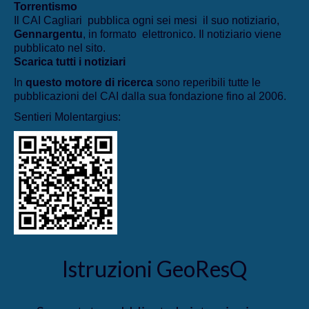
Torrentismo
Il CAI Cagliari pubblica ogni sei mesi il suo notiziario,
Gennargentu
, in formato elettronico. Il notiziario viene
pubblicato nel sito.
Scarica tutti i notiziari
In
questo motore di ricerca
sono reperibili tutte le
pubblicazioni del CAI dalla sua fondazione fino al 2006.
Sentieri Molentargius:
Istruzioni GeoResQ