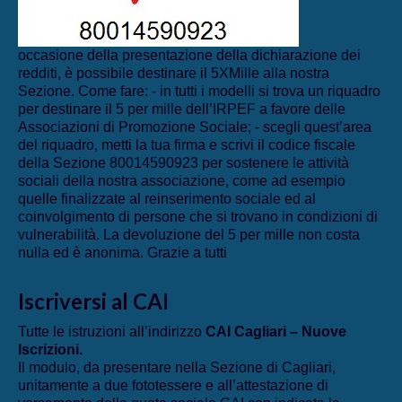
occasione della presentazione della dichiarazione dei
redditi, è possibile destinare il 5XMille alla nostra
Sezione. Come fare: - in tutti i modelli si trova un riquadro
per destinare il 5 per mille dell’IRPEF a favore delle
Associazioni di Promozione Sociale; - scegli quest’area
del riquadro, metti la tua firma e scrivi il codice fiscale
della Sezione 80014590923 per sostenere le attività
sociali della nostra associazione, come ad esempio
quelle finalizzate al reinserimento sociale ed al
coinvolgimento di persone che si trovano in condizioni di
vulnerabilità. La devoluzione del 5 per mille non costa
nulla ed è anonima. Grazie a tutti
Iscriversi al CAI
Tutte le istruzioni all’indirizzo
CAI Cagliari – Nuove
Iscrizioni
.
Il modulo, da presentare nella Sezione di Cagliari,
unitamente a due fototessere e all’attestazione di