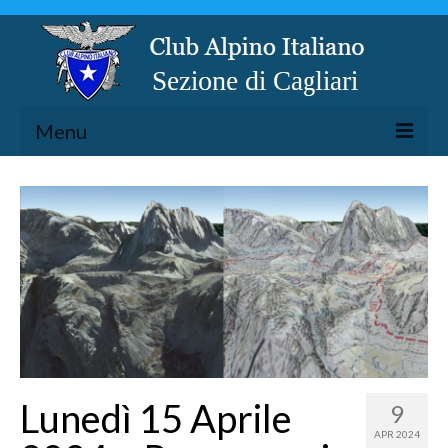
Menu
LA SEZIONE
ESCURSIONISMO
SPELEOLOGIA
ARRAMPICATA
CICLOESCURSIONISMO
TORRENTISMO
Lunedì 15 Aprile
9
APR 2024