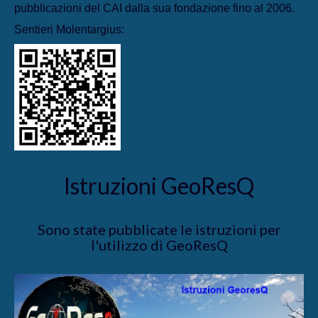
pubblicazioni del CAI dalla sua fondazione fino al 2006.
Sentieri Molentargius:
Istruzioni GeoResQ
Sono state pubblicate le istruzioni per
l'utilizzo di GeoResQ