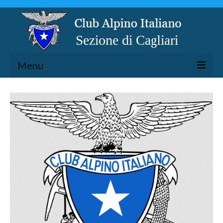
Menu
LA SEZIONE
ESCURSIONISMO
SPELEOLOGIA
ARRAMPICATA
CICLOESCURSIONISMO
TORRENTISMO