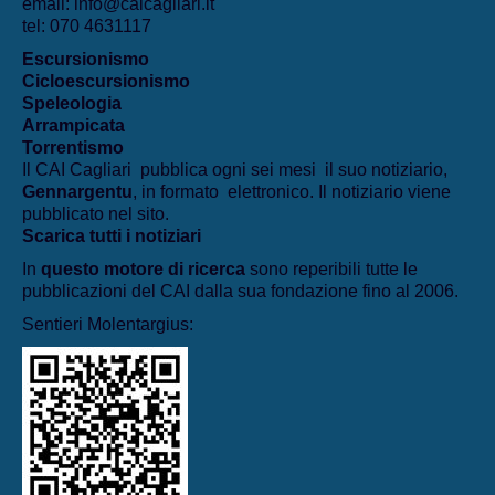
email: info@caicagliari.it
tel: 070 4631117
Escursionismo
Cicloescursionismo
Speleologia
Arrampicata
Torrentismo
Il CAI Cagliari pubblica ogni sei mesi il suo notiziario,
Gennargentu
, in formato elettronico. Il notiziario viene
pubblicato nel sito.
Scarica tutti i notiziari
In
questo motore di ricerca
sono reperibili tutte le
pubblicazioni del CAI dalla sua fondazione fino al 2006.
Sentieri Molentargius: