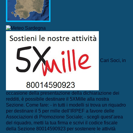
Cari Soci, in
occasione della presentazione della dichiarazione dei
redditi, è possibile destinare il 5XMille alla nostra
Sezione. Come fare: - in tutti i modelli si trova un riquadro
per destinare il 5 per mille dell’IRPEF a favore delle
Associazioni di Promozione Sociale; - scegli quest’area
del riquadro, metti la tua firma e scrivi il codice fiscale
della Sezione 80014590923 per sostenere le attività