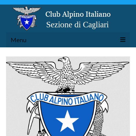
Menu
LA SEZIONE
ESCURSIONISMO
SPELEOLOGIA
ARRAMPICATA
CICLOESCURSIONISMO
TORRENTISMO