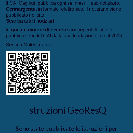
Il CAI Cagliari pubblica ogni sei mesi il suo notiziario,
Gennargentu
, in formato elettronico. Il notiziario viene
pubblicato nel sito.
Scarica tutti i notiziari
In
questo motore di ricerca
sono reperibili tutte le
pubblicazioni del CAI dalla sua fondazione fino al 2006.
Sentieri Molentargius:
Istruzioni GeoResQ
Sono state pubblicate le istruzioni per