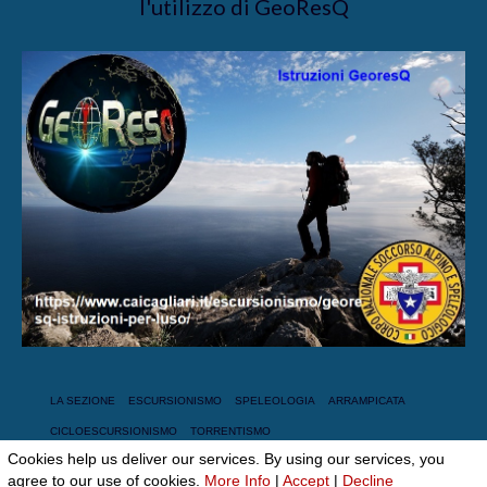
l'utilizzo di GeoResQ
LA SEZIONE
ESCURSIONISMO
SPELEOLOGIA
ARRAMPICATA
CICLOESCURSIONISMO
TORRENTISMO
Cookies help us deliver our services. By using our services, you
© 2026 Club Alpino Italiano
agree to our use of cookies.
More Info
|
Accept
|
Decline