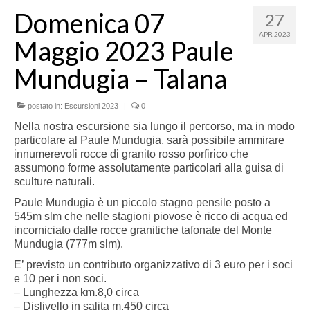
Domenica 07
27
APR 2023
Maggio 2023 Paule
Mundugia – Talana
postato in:
Escursioni 2023
|
0
Nella nostra
escursione
sia
lungo
il
percorso,
ma
in
modo
particolare
al
Paule
Mundugia,
sarà
possibile
ammirare
innumerevoli rocce di granito rosso porfirico che
assumono forme assolutamente particolari alla guisa di
sculture naturali.
Paule Mundugia è un piccolo stagno pensile posto a
545
m slm che nelle stagioni piovose è
ricco di acqua ed
incorniciato dalle rocce granitiche tafonate del Monte
Mundugia (777m slm).
E’ previsto un contributo organizzativo di 3 euro per i soci
e 10 per i non soci.
– Lunghezza km.8,0 circa
– Dislivello in salita m.450 circa