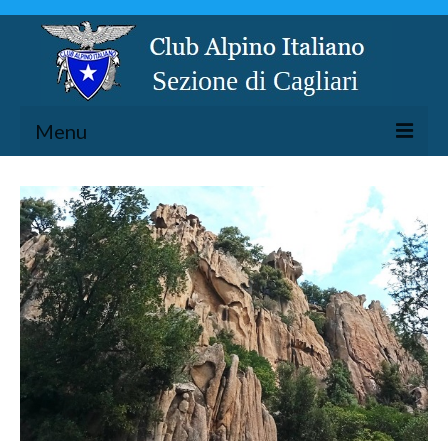
Menu
LA SEZIONE
ESCURSIONISMO
SPELEOLOGIA
ARRAMPICATA
CICLOESCURSIONISMO
TORRENTISMO