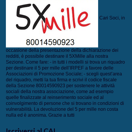
Cari Soci, in
occasione della presentazione della dichiarazione dei
redditi, è possibile destinare il 5XMille alla nostra
Sezione. Come fare: - in tutti i modelli si trova un riquadro
per destinare il 5 per mille dell’IRPEF a favore delle
Associazioni di Promozione Sociale; - scegli quest’area
del riquadro, metti la tua firma e scrivi il codice fiscale
della Sezione 80014590923 per sostenere le attività
sociali della nostra associazione, come ad esempio
quelle finalizzate al reinserimento sociale ed al
coinvolgimento di persone che si trovano in condizioni di
vulnerabilità. La devoluzione del 5 per mille non costa
nulla ed è anonima. Grazie a tutti
Iscriversi al CAI