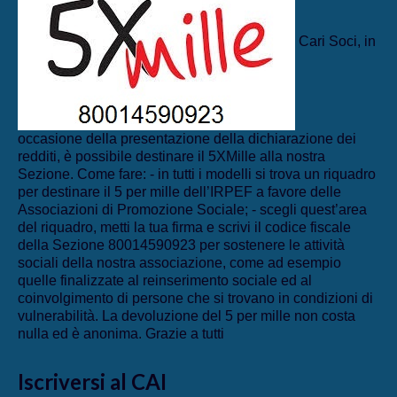
Cari Soci, in
occasione della presentazione della dichiarazione dei
redditi, è possibile destinare il 5XMille alla nostra
Sezione. Come fare: - in tutti i modelli si trova un riquadro
per destinare il 5 per mille dell’IRPEF a favore delle
Associazioni di Promozione Sociale; - scegli quest’area
del riquadro, metti la tua firma e scrivi il codice fiscale
della Sezione 80014590923 per sostenere le attività
sociali della nostra associazione, come ad esempio
quelle finalizzate al reinserimento sociale ed al
coinvolgimento di persone che si trovano in condizioni di
vulnerabilità. La devoluzione del 5 per mille non costa
nulla ed è anonima. Grazie a tutti
Iscriversi al CAI