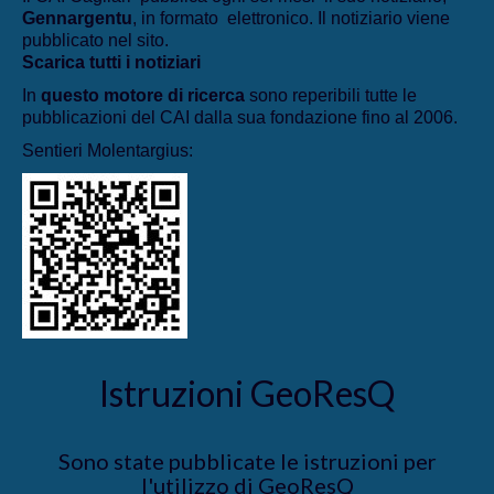
Gennargentu
, in formato elettronico. Il notiziario viene
pubblicato nel sito.
Scarica tutti i notiziari
In
questo motore di ricerca
sono reperibili tutte le
pubblicazioni del CAI dalla sua fondazione fino al 2006.
Sentieri Molentargius:
Istruzioni GeoResQ
Sono state pubblicate le istruzioni per
l'utilizzo di GeoResQ