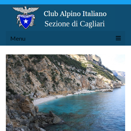
Menu
LA SEZIONE
ESCURSIONISMO
SPELEOLOGIA
ARRAMPICATA
CICLOESCURSIONISMO
TORRENTISMO