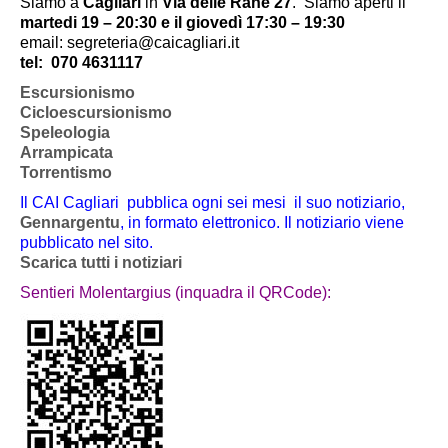
Siamo a
Cagliari
in
Via delle Rane 27
.
Siamo aperti il
martedi 19 – 20:30 e il giovedì 17:30 – 19:30
email: segreteria@caicagliari.it
tel:
070 4631117
Escursionismo
Cicloescursionismo
Speleologia
Arrampicata
Torrentismo
Il CAI Cagliari pubblica ogni sei mesi il suo notiziario,
Gennargentu
, in formato elettronico. Il notiziario viene
pubblicato nel sito.
Scarica tutti i notiziari
Sentieri Molentargius (inquadra il QRCode):