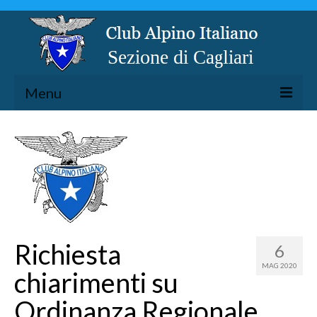
Menu
LA SEZIONE
ESCURSIONISMO
SPELEOLOGIA
ARRAMPICATA
CICLOESCURSIONISMO
Richiesta
6
TORRENTISMO
MAG 2020
chiarimenti su
Ordinanza Regionale