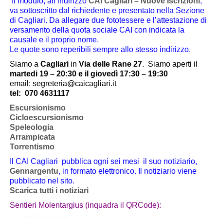
Il modulo, all’indirizzo
CAI Cagliari – Nuove Iscrizioni
,
va sottoscritto dal richiedente e presentato nella Sezione
di Cagliari. Da allegare due fototessere e l’attestazione di
versamento della quota sociale CAI con indicata la
causale e il proprio nome.
Le quote sono reperibili sempre allo stesso indirizzo.
Siamo a
Cagliari
in
Via delle Rane 27
.
Siamo aperti il
martedi 19 – 20:30 e il giovedì 17:30 – 19:30
email: segreteria@caicagliari.it
tel:
070 4631117
Escursionismo
Cicloescursionismo
Speleologia
Arrampicata
Torrentismo
Il CAI Cagliari pubblica ogni sei mesi il suo notiziario,
Gennargentu
, in formato elettronico. Il notiziario viene
pubblicato nel sito.
Scarica tutti i notiziari
Sentieri Molentargius (inquadra il QRCode):