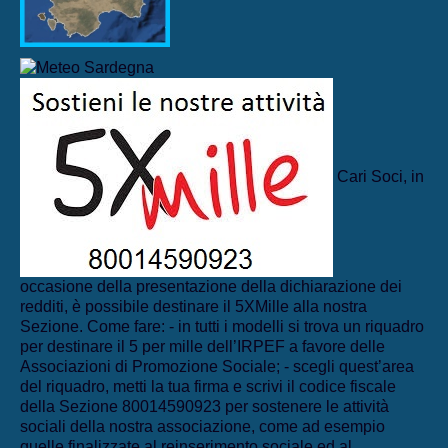
Cari Soci, in
occasione della presentazione della dichiarazione dei
redditi, è possibile destinare il 5XMille alla nostra
Sezione. Come fare: - in tutti i modelli si trova un riquadro
per destinare il 5 per mille dell’IRPEF a favore delle
Associazioni di Promozione Sociale; - scegli quest’area
del riquadro, metti la tua firma e scrivi il codice fiscale
della Sezione 80014590923 per sostenere le attività
sociali della nostra associazione, come ad esempio
quelle finalizzate al reinserimento sociale ed al