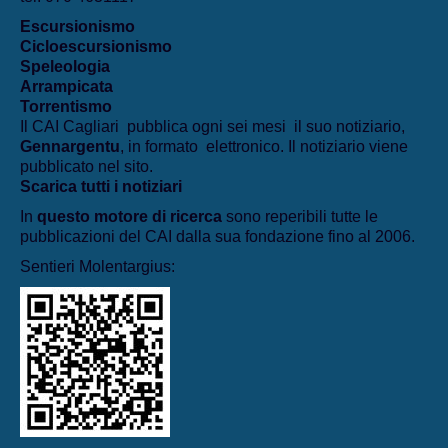
Escursionismo
Cicloescursionismo
Speleologia
Arrampicata
Torrentismo
Il CAI Cagliari pubblica ogni sei mesi il suo notiziario,
Gennargentu
, in formato elettronico. Il notiziario viene
pubblicato nel sito.
Scarica tutti i notiziari
In
questo motore di ricerca
sono reperibili tutte le
pubblicazioni del CAI dalla sua fondazione fino al 2006.
Sentieri Molentargius: