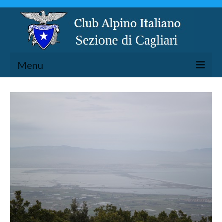
Menu
LA SEZIONE
ESCURSIONISMO
SPELEOLOGIA
ARRAMPICATA
CICLOESCURSIONISMO
TORRENTISMO