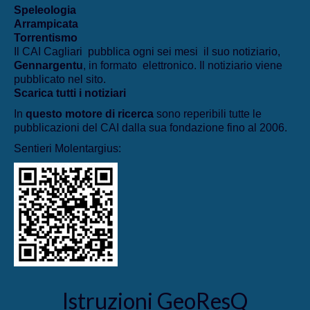
Speleologia
Arrampicata
Torrentismo
Il CAI Cagliari pubblica ogni sei mesi il suo notiziario,
Gennargentu
, in formato elettronico. Il notiziario viene
pubblicato nel sito.
Scarica tutti i notiziari
In
questo motore di ricerca
sono reperibili tutte le
pubblicazioni del CAI dalla sua fondazione fino al 2006.
Sentieri Molentargius:
Istruzioni GeoResQ