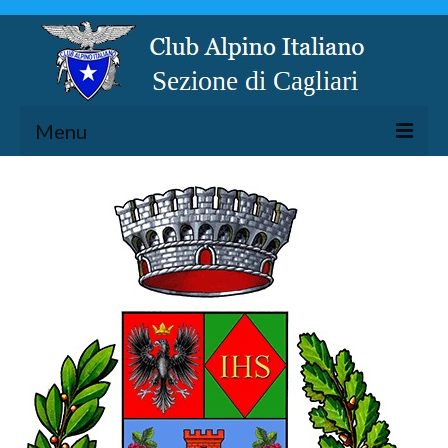
Menu
LA SEZIONE
ESCURSIONISMO
SPELEOLOGIA
ARRAMPICATA
CICLOESCURSIONISMO
TORRENTISMO