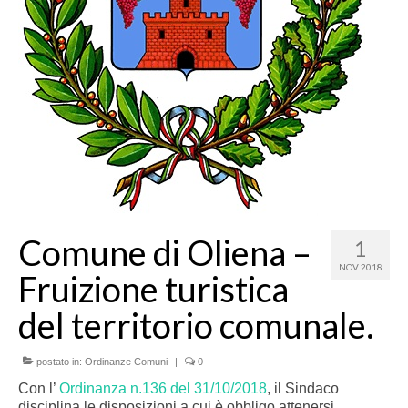
Comune di Oliena –
1
NOV 2018
Fruizione turistica
del territorio comunale.
postato in:
Ordinanze Comuni
|
0
Con l’
Ordinanza n.136 del 31/10/2018
, il Sindaco
disciplina le disposizioni a cui è obbligo attenersi