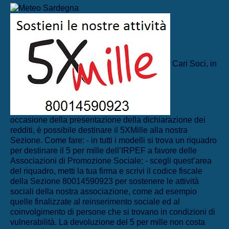
Cari Soci, in
occasione della presentazione della dichiarazione dei
redditi, è possibile destinare il 5XMille alla nostra
Sezione. Come fare: - in tutti i modelli si trova un riquadro
per destinare il 5 per mille dell’IRPEF a favore delle
Associazioni di Promozione Sociale; - scegli quest’area
del riquadro, metti la tua firma e scrivi il codice fiscale
della Sezione 80014590923 per sostenere le attività
sociali della nostra associazione, come ad esempio
quelle finalizzate al reinserimento sociale ed al
coinvolgimento di persone che si trovano in condizioni di
vulnerabilità. La devoluzione del 5 per mille non costa