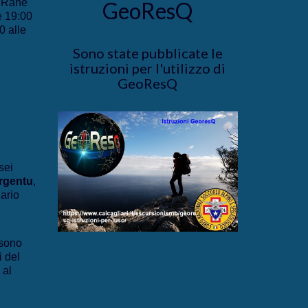
e Rane
GeoResQ
e 19:00
0 alle
Sono state pubblicate le
istruzioni per l'utilizzo di
GeoResQ
sei
rgentu
,
iario
sono
i del
 al