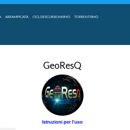
A
ARRAMPICATA
CICLOESCURSIONISMO
TORRENTISMO
GeoResQ
Istruzioni per l’uso