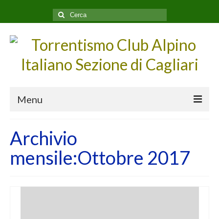
Cerca:
Menu
Home
Archivio
Escursioni
mensile:Ottobre 2017
CALENDARIO Escursioni
Archivio Escursioni
Racconti di Forre